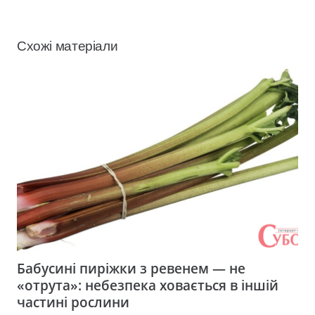
Схожі матеріали
Бабусині пиріжки з ревенем — не
«отрута»: небезпека ховається в іншій
частині рослини