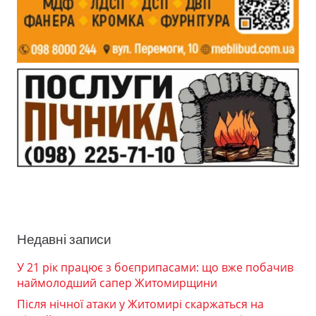
Недавні записи
У 21 рік працює з боєприпасами: що вже побачив
наймолодший сапер Житомирщини
Після нічної атаки у Житомирі скаржаться на