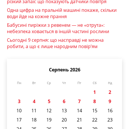
різкий запах: що показують датчики повітря
Одна цифра на пральній машині покаже, скільки
води йде на кожне прання
Бабусині пиріжки з ревенем — не «отрута»:
небезпека ховається в іншій частині рослини
Сьогодні 9 серпня: що насправді не можна
робити, а що є лише народним повір’ям
Серпень 2026
Пн
Вт
Ср
Чт
Пт
Сб
Нд
1
2
3
4
5
6
7
8
9
10
11
12
13
14
15
16
17
18
19
20
21
22
23