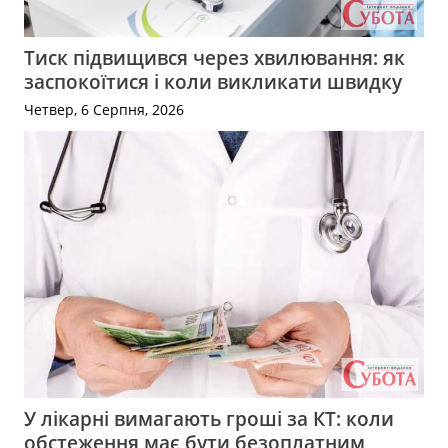
Тиск підвищився через хвилювання: як
заспокоїтися і коли викликати швидку
Четвер, 6 Серпня, 2026
У лікарні вимагають гроші за КТ: коли
обстеження має бути безоплатним