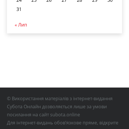
24
25
26
27
28
29
30
31
« Лип
© Використання матеріалів з інтернет-видання
Субота Онлайн дозволяється лише за умови
посилання на сайт subota.online
Для інтернет-видань обов’язкове пряме, відкрите