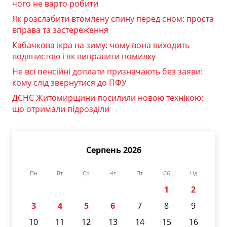
чого не варто робити
Як розслабити втомлену спину перед сном: проста
вправа та застереження
Кабачкова ікра на зиму: чому вона виходить
водянистою і як виправити помилку
Не всі пенсійні доплати призначають без заяви:
кому слід звернутися до ПФУ
ДСНС Житомирщини посилили новою технікою:
що отримали підрозділи
Серпень 2026
Пн
Вт
Ср
Чт
Пт
Сб
Нд
1
2
3
4
5
6
7
8
9
10
11
12
13
14
15
16