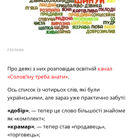
РЕКЛАМА
Про деякі з них розповідає освітній
канал
«Солов’їну треба знати»
.
Ось список із чотирьох слів, які були
українськими, але зараз уже практично забуті:
«добір»
, — тепер це слово більшості знайоме
як «комплект»;
«крамар»
, — тепер став «продавець»,
«торговець»;