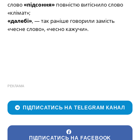
слово
«підсоння»
повністю витіснило слово
«клімат»;
«далебі»
, — так раніше говорили замість
«чесне слово», «чесно кажучи».
РЕКЛАМА
ПІДПИСАТИСЬ НА TELEGRAM КАНАЛ
ПІДПИСАТИСЬ НА FACEBOOK