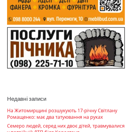
Недавні записи
На Житомирщині розшукують 17-річну Світлану
Ромащенко: має два татуювання на руках
Семеро людей, серед них двоє дітей, травмувалися