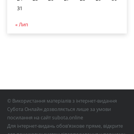
31
« Лип
© Використання матеріалів з інтернет-видання
Субота Онлайн дозволяється лише за умови
посилання на сайт subota.online
Для інтернет-видань обов’язкове пряме, відкрите