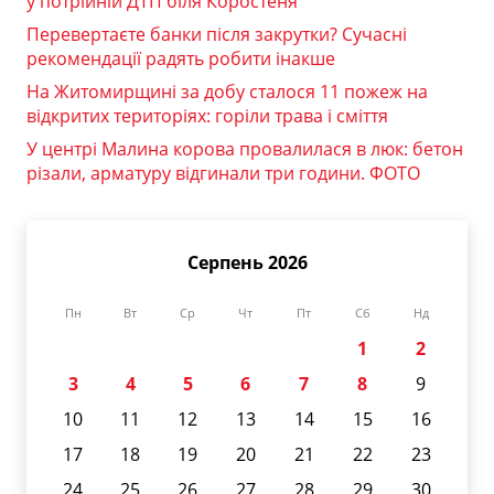
у потрійній ДТП біля Коростеня
Перевертаєте банки після закрутки? Сучасні
рекомендації радять робити інакше
На Житомирщині за добу сталося 11 пожеж на
відкритих територіях: горіли трава і сміття
У центрі Малина корова провалилася в люк: бетон
різали, арматуру відгинали три години. ФОТО
Серпень 2026
Пн
Вт
Ср
Чт
Пт
Сб
Нд
1
2
3
4
5
6
7
8
9
10
11
12
13
14
15
16
17
18
19
20
21
22
23
24
25
26
27
28
29
30