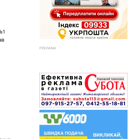
 №1
ав
РЕКЛАМА