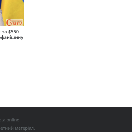
 за $550
тефанішину
ta.online
ретний матеріал.