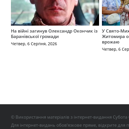
На війні загинув Олександр Окончик із
У Свято-Мих
Баранівської громади
Житомира о
врожаю
Четвер, 6 Серпня, 2026
Четвер, 6 Се
© Використання матеріалів з інтернет-видання Субота 
Для інтернет-видань обов’язкове пряме, відкрите для 