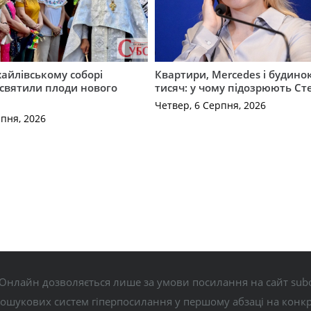
айлівському соборі
Квартири, Mercedes і будинок
святили плоди нового
тисяч: у чому підозрюють С
Четвер, 6 Серпня, 2026
рпня, 2026
Онлайн дозволяється лише за умови посилання на сайт subo
пошукових систем гіперпосилання у першому абзаці на конк