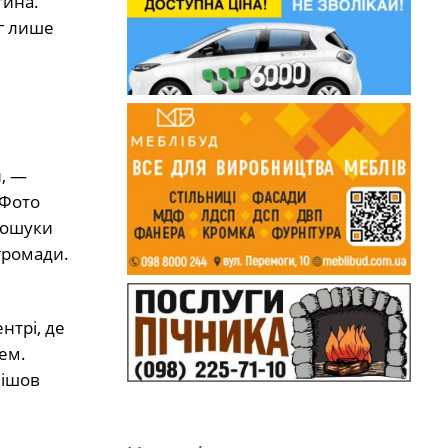
тина.
іг лише
и, —
 Фото
пошуки
громади.
нтрі, де
ем.
пішов