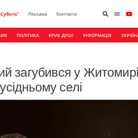
“Субота”
Реклама
Контакти
ЗИВ
ПОЛІТИКА
КРИК ДУШІ
ІНФОРМАЦІЯ
УКРАЇН
кий загубився у Житомирі
усідньому селі