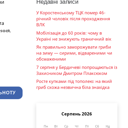
Недавні записи
ни
У Коростенському ТЦК помер 46-
річний чоловік після проходження
та
ВЛК
ення.
Мобілізація до 60 років: чому в
Україні не знижують граничний вік
Як правильно заморожувати гриби
на зиму — сирими, відвареними чи
обсмаженими
7 серпня у Бердичеві попрощаються із
Захисником Дмитром Плаксюком
Росте купками під тополею: на який
гриб схожа незвична біла знахідка
ЬНОТУ
Серпень 2026
Пн
Вт
Ср
Чт
Пт
Сб
Нд