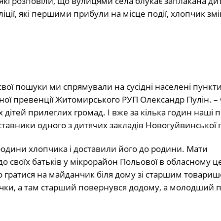
 які розповіли, що вулицями села блукає заплакана ди
ції, які першими прибули на місце події, хлопчик зм
свої пошуки ми спрямували на сусідні населені пункт
ної превенції Житомирського РУП Олександр Пулін. –
 дітей прилеглих громад. І вже за кілька годин наші 
ставники одного з дитячих закладів Новогуйвинської 
одини хлопчика і доставили його до родини. Мати
о своїх батьків у мікрорайон Польової в обласному це
ого гратися на майданчик біля дому зі старшим товариш
чки, а там старший повернувся додому, а молодший 