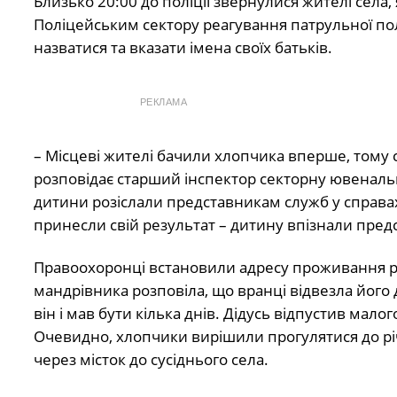
Близько 20:00 до поліції звернулися жителі села,
Поліцейським сектору реагування патрульної полі
назватися та вказати імена своїх батьків.
РЕКЛАМА
– Місцеві жителі бачили хлопчика вперше, тому 
розповідає старший інспектор секторну ювеналь
дитини розіслали представникам служб у справах
принесли свій результат – дитину впізнали пред
Правоохоронці встановили адресу проживання р
мандрівника розповіла, що вранці відвезла його д
він і мав бути кілька днів. Дідусь відпустив мал
Очевидно, хлопчики вирішили прогулятися до рі
через місток до сусіднього села.