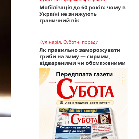
Мобілізація до 60 років: чому в
Україні не знижують
граничний вік
Кулінарія
,
Суботні поради
Як правильно заморожувати
гриби на зиму — сирими,
відвареними чи обсмаженими