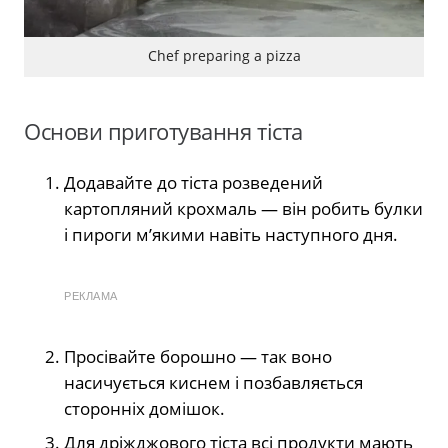
Chef preparing a pizza
Основи приготування тіста
Додавайте до тіста розведений
картопляний крохмаль — він робить булки
і пироги м’якими навіть наступного дня.
РЕКЛАМА
Просівайте борошно — так воно
насичується киснем і позбавляється
сторонніх домішок.
Для дріжджового тіста всі продукти мають