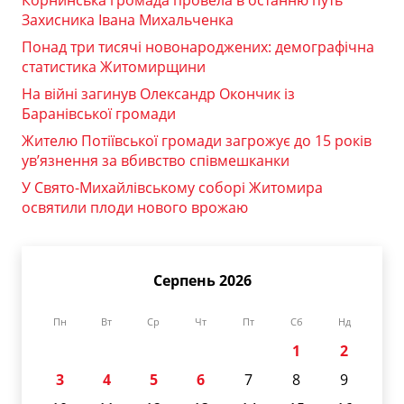
Захисника Івана Михальченка
Понад три тисячі новонароджених: демографічна
статистика Житомирщини
На війні загинув Олександр Окончик із
Баранівської громади
Жителю Потіївської громади загрожує до 15 років
ув’язнення за вбивство співмешканки
У Свято-Михайлівському соборі Житомира
освятили плоди нового врожаю
Серпень 2026
Пн
Вт
Ср
Чт
Пт
Сб
Нд
1
2
3
4
5
6
7
8
9