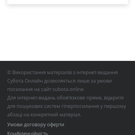
© Використання матеріалів з інтернет-видання
Субота Онлайн дозволяється лише за умови
посилання на сайт subota.online
Для інтернет-видань обов’язкове пряме, відкрите
для пошукових систем гіперпосилання у першому
абзаці на конкретний матеріал.
Умови договору оферти
Конфіденційність