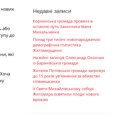
 нових
Недавні записи
Корнинська громада провела в
останню путь Захисника Івана
ь або
Михальченка
тупу до
Понад три тисячі новонароджених:
демографічна статистика
Житомирщини
ни, які
На війні загинув Олександр Окончик
із Баранівської громади
Жителю Потіївської громади загрожує
 Хоча
до 15 років ув’язнення за вбивство
му
співмешканки
У Свято-Михайлівському соборі
Житомира освятили плоди нового
врожаю