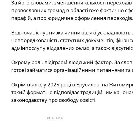
За його словами, зменшення кількості переході
православних громад в області вже фактично сф
парафій, а про юридичне оформлення переходів
Водночас існує низка чинників, які ускладнюють 
невпорядкованість статутних документів, фінанс
адмінпослуг у віддалених селах, а також відсут
Окрему роль відіграє й людський фактор. За слов
готові займатися організаційними питаннями та 
Окрім цього, у 2025 році в Брусилові на Житоми
такий формат не відповідає традиційним канонам
законодавству про свободу совісті.
РЕКЛАМА