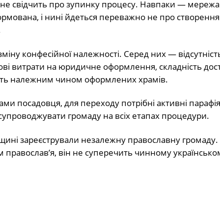
в не свідчить про зупинку процесу. Навпаки — мережа
ормована, і нині йдеться переважно не про створення
.
зміну конфесійної належності. Серед них — відсутніст
ові витрати на юридичне оформлення, складність дос
ність належним чином оформлених храмів.
ами посадовця, для переходу потрібні активні парафія
супроводжувати громаду на всіх етапах процедури.
рщині зареєстрували незалежну православну громаду.
 православ’я, він не суперечить чинному українсько