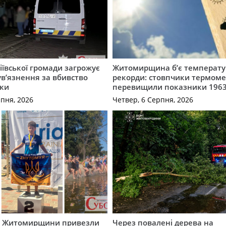
ївської громади загрожує
Житомирщина б’є температу
 ув’язнення за вбивство
рекорди: стовпчики термоме
ки
перевищили показники 1963
рпня, 2026
Четвер, 6 Серпня, 2026
и Житомирщини привезли
Через повалені дерева на