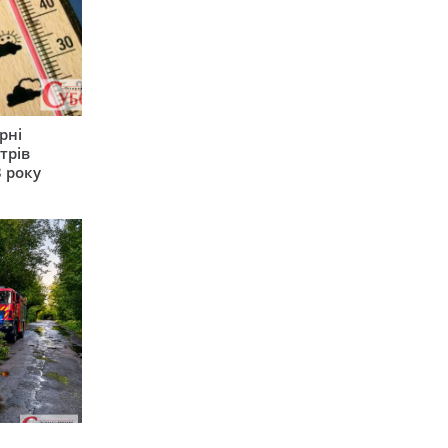
рні
трів
 року