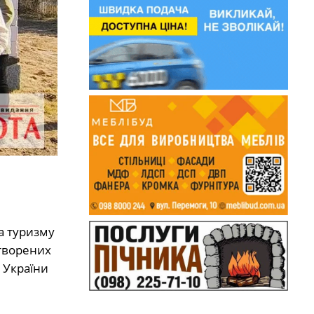
а туризму
створених
 України