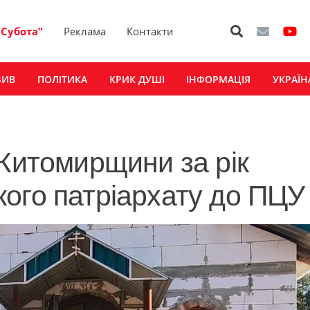
“Субота”
Реклама
Контакти
ЗИВ
ПОЛІТИКА
КРИК ДУШІ
ІНФОРМАЦІЯ
УКРАЇН
 Житомирщини за рік
ого патріархату до ПЦУ