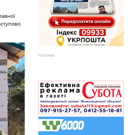
лавної
оступово
РЕКЛАМА