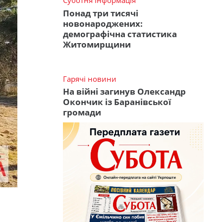
Суботня інформація
Понад три тисячі
новонароджених:
демографічна статистика
Житомирщини
Гарячі новини
На війні загинув Олександр
Окончик із Баранівської
громади