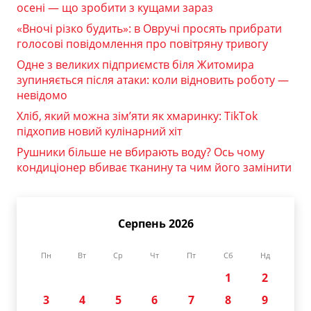
осені — що зробити з кущами зараз
«Вночі різко будить»: в Овручі просять прибрати
голосові повідомлення про повітряну тривогу
Одне з великих підприємств біля Житомира
зупиняється після атаки: коли відновить роботу —
невідомо
Хліб, який можна зім’яти як хмаринку: TikTok
підхопив новий кулінарний хіт
Рушники більше не вбирають воду? Ось чому
кондиціонер вбиває тканину та чим його замінити
Серпень 2026
Пн
Вт
Ср
Чт
Пт
Сб
Нд
1
2
3
4
5
6
7
8
9