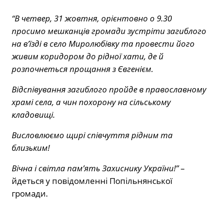
“В четвер, 31 жовтня, орієнтовно о 9.30
просимо мешканців громади зустріти загиблого
на в’їзді в село Миролюбівку та провести його
живим коридором до рідної хати, де й
розпочнеться прощання з Євгенієм.
Відспівування загиблого пройде в православному
храмі села, а чин похорону на сільському
кладовищі.
Висловлюємо щирі співчуття рідним та
близьким!
Вічна і світла пам’ять Захиснику України!”
–
йдеться у повідомленні Попільнянської
громади.