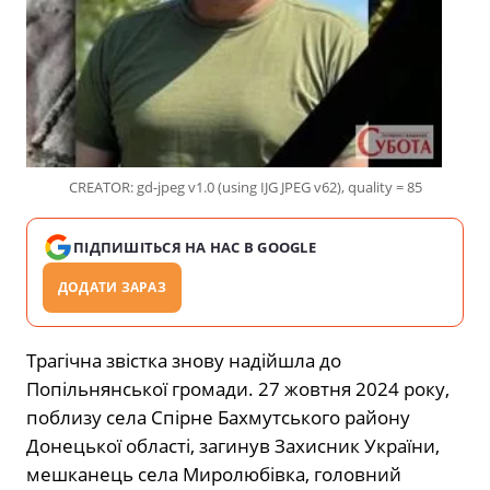
CREATOR: gd-jpeg v1.0 (using IJG JPEG v62), quality = 85
ПІДПИШІТЬСЯ НА НАС В GOOGLE
ДОДАТИ ЗАРАЗ
Трагічна звістка знову надійшла до
Попільнянської громади. 27 жовтня 2024 року,
поблизу села Спірне Бахмутського району
Донецької області, загинув Захисник України,
мешканець села Миролюбівка, головний