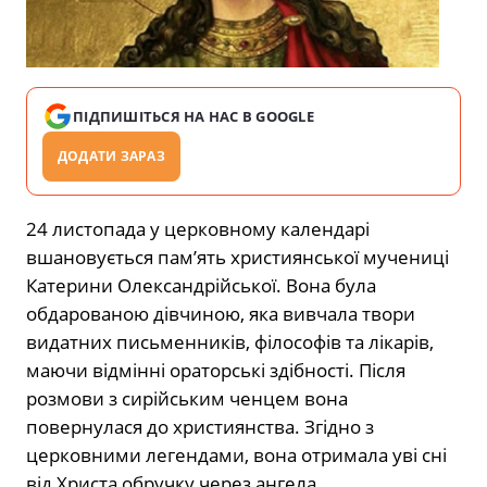
ПІДПИШІТЬСЯ НА НАС В GOOGLE
ДОДАТИ ЗАРАЗ
24 листопада у церковному календарі
вшановується пам’ять християнської мучениці
Катерини Олександрійської. Вона була
обдарованою дівчиною, яка вивчала твори
видатних письменників, філософів та лікарів,
маючи відмінні ораторські здібності. Після
розмови з сирійським ченцем вона
повернулася до християнства. Згідно з
церковними легендами, вона отримала уві сні
від Христа обручку через ангела.