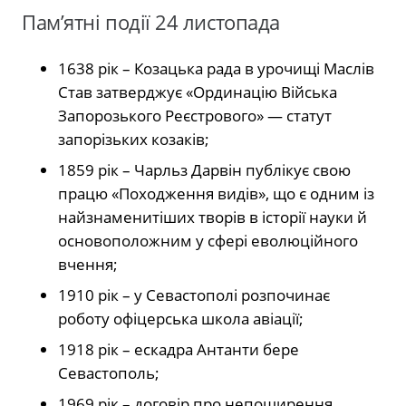
Пам’ятні події 24 листопада
1638 рік – Козацька рада в урочищі Маслів
Став затверджує «Ординацію Війська
Запорозького Реєстрового» — статут
запорізьких козаків;
1859 рік – Чарльз Дарвін публікує свою
працю «Походження видів», що є одним із
найзнаменитіших творів в історії науки й
основоположним у сфері еволюційного
вчення;
1910 рік – у Севастополі розпочинає
роботу офіцерська школа авіації;
1918 рік – ескадра Антанти бере
Севастополь;
1969 рік – договір про непоширення