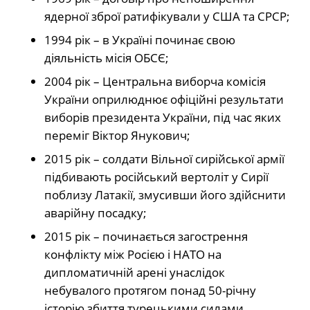
ядерної зброї ратифікували у США та СРСР;
1994 рік – в Україні починає свою
діяльність місія ОБСЄ;
2004 рік – Центральна виборча комісія
України оприлюднює офіційні результати
виборів президента України, під час яких
переміг Віктор Янукович;
2015 рік – солдати Вільної сирійської армії
підбивають російський вертоліт у Сирії
поблизу Латакії, змусивши його здійснити
аварійну посадку;
2015 рік – починається загострення
конфлікту між Росією і НАТО на
дипломатичній арені унаслідок
небувалого протягом понад 50-річну
історію збиття турецькими силами