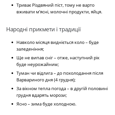
Триває Різдвяний піст, тому не варто
вживати м’ясні, молочні продукти, яйця.
Народні прикмети і традиції
Навколо місяця видніється коло – буде
заледеніння;
Ще не випав сніг – отже, наступний рік
буде неурожайним;
Туман чи відлига – до похолодання після
Варвариного дня (4 грудня);
За вікном тепла погода – в другій половині
грудня вдарять морози;
Ясно – зима буде холодною.