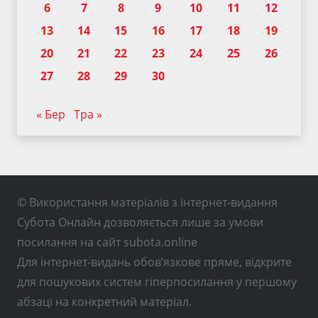
6
7
8
9
10
11
12
13
14
15
16
17
18
19
20
21
22
23
24
25
26
27
28
29
30
« Бер
Тра »
© Використання матеріалів з інтернет-видання
Субота Онлайн дозволяється лише за умови
посилання на сайт subota.online
Для інтернет-видань обов’язкове пряме, відкрите
для пошукових систем гіперпосилання у першому
абзаці на конкретний матеріал.