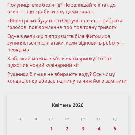
Полуниця вже без ягід? Не залишайте її так до
осені — що зробити з кущами зараз
«Вночі різко будить»: в Овручі просять прибрати
голосові повідомлення про повітряну тривогу
Одне з великих підприємств біля Житомира
зупиняється після атаки: коли відновить роботу —
невідомо
Хліб, який можна зім’яти як хмаринку: TikTok
підхопив новий кулінарний хіт
Рушники більше не вбирають воду? Ось чому
кондиціонер вбиває тканину та чим його замінити
Квітень 2026
Пн
Вт
Ср
Чт
Пт
Сб
Нд
1
2
3
4
5