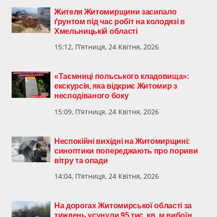
Жителя Житомирщини засипало
ґрунтом під час робіт на колодязі в
Хмельницькій області
15:12, П’ятниця, 24 Квітня, 2026
«Таємниці польського кладовища»:
екскурсія, яка відкриє Житомир з
несподіваного боку
15:09, П’ятниця, 24 Квітня, 2026
Неспокійні вихідні на Житомирщині:
синоптики попереджають про пориви
вітру та опади
14:04, П’ятниця, 24 Квітня, 2026
На дорогах Житомирської області за
тиждень усунули 95 тис. кв. м вибоїн