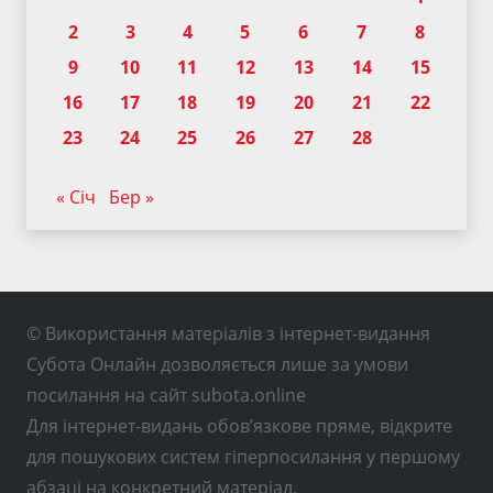
2
3
4
5
6
7
8
9
10
11
12
13
14
15
16
17
18
19
20
21
22
23
24
25
26
27
28
« Січ
Бер »
© Використання матеріалів з інтернет-видання
Субота Онлайн дозволяється лише за умови
посилання на сайт subota.online
Для інтернет-видань обов’язкове пряме, відкрите
для пошукових систем гіперпосилання у першому
абзаці на конкретний матеріал.