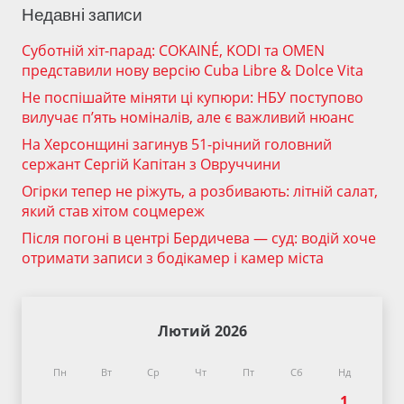
Недавні записи
Суботній хіт-парад: COKAINÉ, KODI та OMEN
представили нову версію Cuba Libre & Dolce Vita
Не поспішайте міняти ці купюри: НБУ поступово
вилучає п’ять номіналів, але є важливий нюанс
На Херсонщині загинув 51-річний головний
сержант Сергій Капітан з Овруччини
Огірки тепер не ріжуть, а розбивають: літній салат,
який став хітом соцмереж
Після погоні в центрі Бердичева — суд: водій хоче
отримати записи з бодікамер і камер міста
Лютий 2026
Пн
Вт
Ср
Чт
Пт
Сб
Нд
1