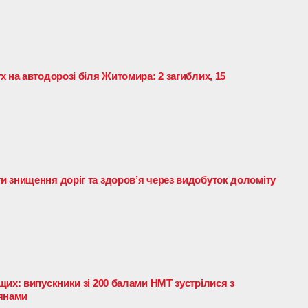
 на автодорозі біля Житомира: 2 загиблих, 15
 знищення доріг та здоров’я через видобуток доломіту
их: випускники зі 200 балами НМТ зустрілися з
тянами