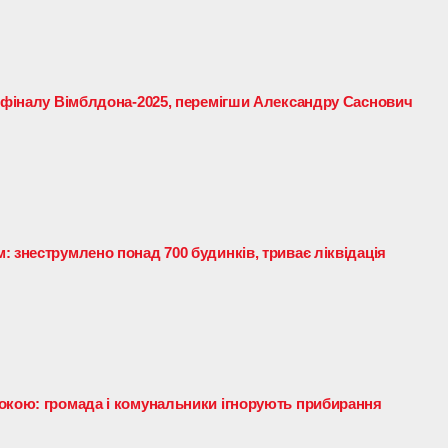
6 фіналу Вімблдона-2025, перемігши Александру Саснович
 знеструмлено понад 700 будинків, триває ліквідація
окою: громада і комунальники ігнорують прибирання