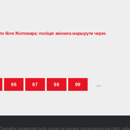
то біля Житомира: поліція змінила маршрути через
96
97
98
99
…
Онлайн дозволяється лише за умови посилання на сайт subo