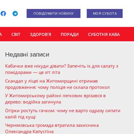
ПОВІДОМИТИ НОВИНУ
МОЯ СУБОТА
А
СВІТ
ЗДОРОВ’Я
ПОРАДИ
СУБОТНЯ КАВА
Недавні записи
Кабачки вже нікуди дівати? Запечіть їх для салату з
помідорами — це хіт літа
Скандал у ліцеї на Житомирщині отримав
продовження: чому поліція не склала протокол
У Житомирському районі легковик врізався в
дерево: водійка загинула
Огірки ростуть гачком: чому не варто одразу сипати
калій під кущі
Черняхівська громада втратила захисника
Олександра Капустіна