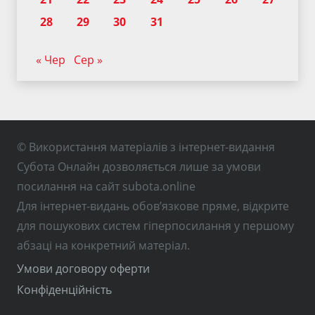
28
29
30
31
« Чер
Сер »
© Використання матеріалів з інтернет-видання
Субота Онлайн дозволяється лише за умови
посилання на сайт subota.online
Для інтернет-видань обов’язкове пряме, відкрите
для пошукових систем гіперпосилання у першому
абзаці на конкретний матеріал.
Умови договору оферти
Конфіденційність