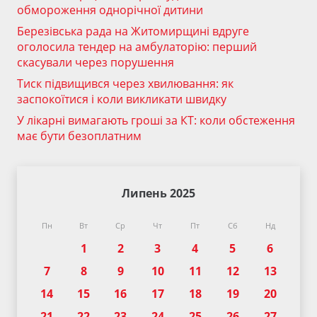
обмороження однорічної дитини
Березівська рада на Житомирщині вдруге
оголосила тендер на амбулаторію: перший
скасували через порушення
Тиск підвищився через хвилювання: як
заспокоїтися і коли викликати швидку
У лікарні вимагають гроші за КТ: коли обстеження
має бути безоплатним
Липень 2025
Пн
Вт
Ср
Чт
Пт
Сб
Нд
1
2
3
4
5
6
7
8
9
10
11
12
13
14
15
16
17
18
19
20
21
22
23
24
25
26
27