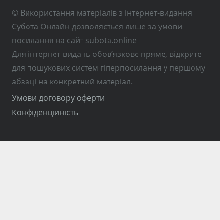
© Використання матеріалів з інтернет-видання
Субота Онлайн дозволяється лише за умови
посилання на сайт subota.online
Для інтернет-видань обов’язкове пряме, відкрите
для пошукових систем гіперпосилання у першому
абзаці на конкретний матеріал.
Умови договору оферти
Конфіденційність