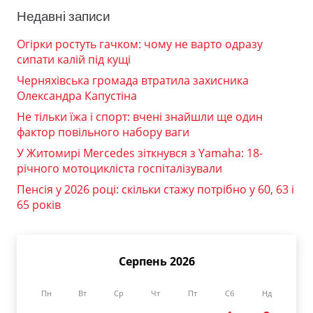
Недавні записи
Огірки ростуть гачком: чому не варто одразу
сипати калій під кущі
Черняхівська громада втратила захисника
Олександра Капустіна
Не тільки їжа і спорт: вчені знайшли ще один
фактор повільного набору ваги
У Житомирі Mercedes зіткнувся з Yamaha: 18-
річного мотоцикліста госпіталізували
Пенсія у 2026 році: скільки стажу потрібно у 60, 63 і
65 років
Серпень 2026
Пн
Вт
Ср
Чт
Пт
Сб
Нд