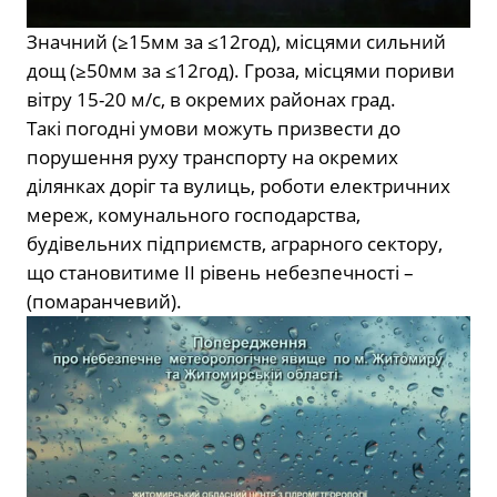
Значний (≥15мм за ≤12год), місцями
сильний
дощ (≥50мм за ≤12год). Гроза, місцями пориви
вітру 15-20 м/с, в окремих районах град.
Такі погодні умови можуть призвести до
порушення руху транспорту на окремих
ділянках доріг та вулиць, роботи електричних
мереж, комунального господарства,
будівельних підприємств, аграрного сектору,
що становитиме ΙΙ рівень небезпечності –
(помаранчевий).