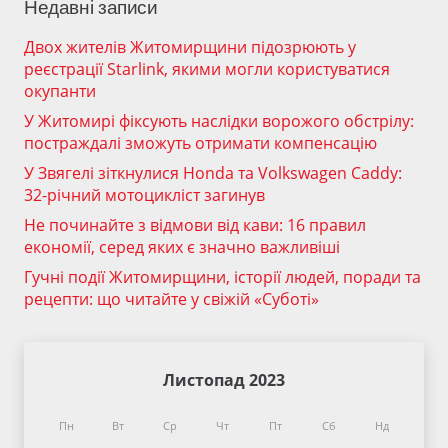
Недавні записи
Двох жителів Житомирщини підозрюють у
реєстрації Starlink, якими могли користуватися
окупанти
У Житомирі фіксують наслідки ворожого обстрілу:
постраждалі зможуть отримати компенсацію
У Звягелі зіткнулися Honda та Volkswagen Caddy:
32-річний мотоцикліст загинув
Не починайте з відмови від кави: 16 правил
економії, серед яких є значно важливіші
Гучні події Житомирщини, історії людей, поради та
рецепти: що читайте у свіжій «Суботі»
Листопад 2023
Пн
Вт
Ср
Чт
Пт
Сб
Нд