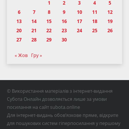
1
2
3
4
5
6
7
8
9
10
11
12
13
14
15
16
17
18
19
20
21
22
23
24
25
26
27
28
29
30
« Жов
Гру »
© Використання матеріалів з інтернет-видання
Субота Онлайн дозволяється лише за умови
посилання на сайт subota.online
Для інтернет-видань обов’язкове пряме, відкрите
для пошукових систем гіперпосилання у першому