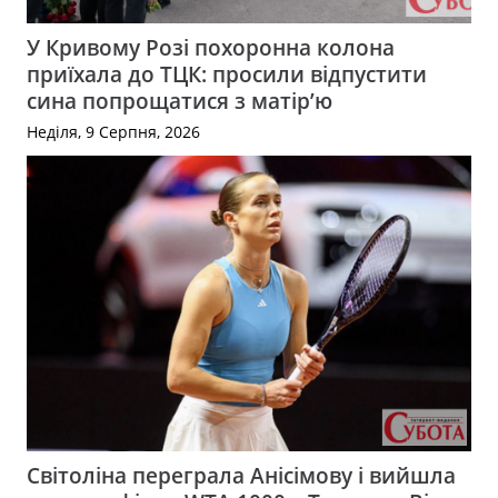
У Кривому Розі похоронна колона
приїхала до ТЦК: просили відпустити
сина попрощатися з матір’ю
Неділя, 9 Серпня, 2026
Світоліна переграла Анісімову і вийшла