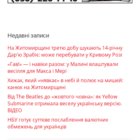
Недавні записи
На Житомирщині третю добу шукають 14-річну
Дар’ю Зрабіє: може перебувати у Кривому Розі
«Гав!» — і навіки разом: у Малині влаштували
весілля для Макса і Мері
Хижак, який «нявкає» в небі й полює на мишей:
канюк на Житомирщині
Від The Beatles до «жовтого човна»: як Yellow
Submarine отримала веселу українську версію.
ВІДЕО
НБУ готує суттєве послаблення валютних
обмежень для українців