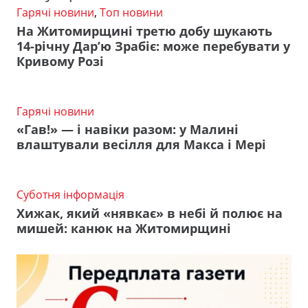
Гарячі новини
,
Топ новини
На Житомирщині третю добу шукають
14-річну Дар’ю Зрабіє: може перебувати у
Кривому Розі
Гарячі новини
«Гав!» — і навіки разом: у Малині
влаштували весілля для Макса і Мері
Суботня інформація
Хижак, який «нявкає» в небі й полює на
мишей: канюк на Житомирщині