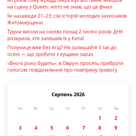
на сцену з Queen: ніхто не знав, що це фінал
Їм назавжди 21–23: сім історій молодих захисників
Житомирщини
Труни висіли на скелях понад 2 тисячі років: ДНК
розкрила, хто залишив їх у Китаї
Полуниця вже без ягід? Не залишайте її так до
осені — що зробити з кущами зараз
«Вночі різко будить»: в Овручі просять прибрати
голосові повідомлення про повітряну тривогу
Серпень 2026
Пн
Вт
Ср
Чт
Пт
Сб
Нд
1
2
3
4
5
6
7
8
9