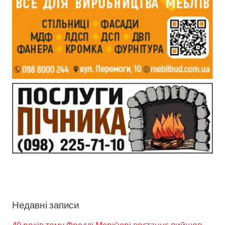
Недавні записи
40 років тому Фредді Мерк’юрі востаннє вийшов