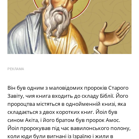
РЕКЛАМА
Він був одним з маловідомих пророків Старого
Завіту, чия книга входить до складу Біблії. Його
пророцтва містяться в однойменній книзі, яка
складається з двох коротких книг. Йоіл був
сином Акіта, і його братом був пророк Амос.
Йоіл пророкував під час вавилонського полону,
коли юди були вигнані із Ізраїлю і жили в