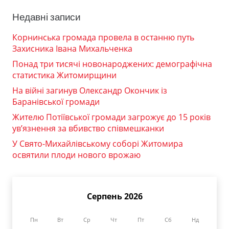
Недавні записи
Корнинська громада провела в останню путь
Захисника Івана Михальченка
Понад три тисячі новонароджених: демографічна
статистика Житомирщини
На війні загинув Олександр Окончик із
Баранівської громади
Жителю Потіївської громади загрожує до 15 років
ув’язнення за вбивство співмешканки
У Свято-Михайлівському соборі Житомира
освятили плоди нового врожаю
Серпень 2026
Пн
Вт
Ср
Чт
Пт
Сб
Нд