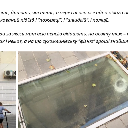
ть, драють, чистять, а через нього все одно нічого не
ний під’їзд і “пожежці”, і “швидкій”, і поліції…
ри за якесь мрт всю пенсію віддають, на освіту теж – 
і немає, а на цю сухомлинівську “фігню” гроші знайш