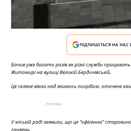
ПІДПИШІТЬСЯ НА НАС 
Бачив уже багато разів як різні служби працюють
Житомирі на вулиці Великій Бердичівській.
Це скляне вікно над якимось погрібом, оточене к
РЕКЛАМА
У міській раді заявили, що це “офігенна” старовина
гривень.