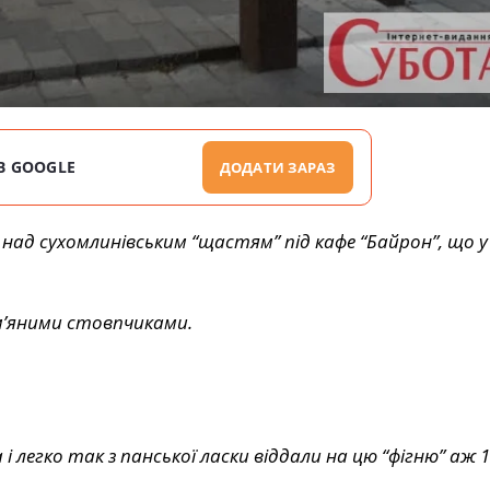
В GOOGLE
ДОДАТИ ЗАРАЗ
 над сухомлинівським “щастям” під кафе “Байрон”, що у
ам’яними стовпчиками.
 і легко так з панської ласки віддали на цю “фігню” аж 