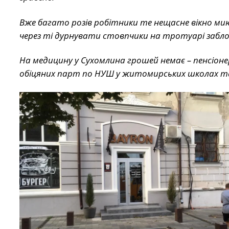
Вже багато розів робітники те нещасне вікно мию
через ті дурнувати стовпчики на тротуарі заблокова
На медицину у Сухомлина грошей немає – пенсіоне
обіцяних парт по НУШ у житомирських школах так 