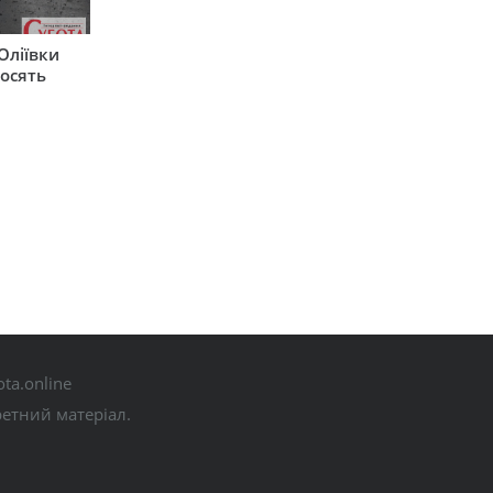
Оліївки
росять
ta.online
ретний матеріал.