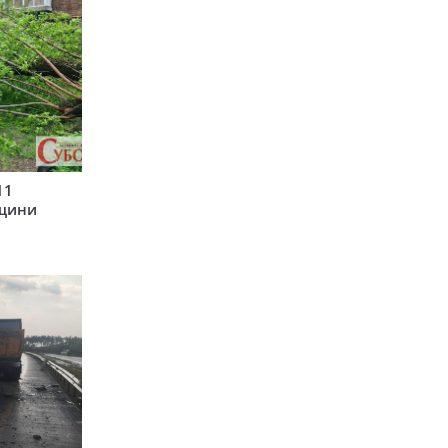
11
рщини