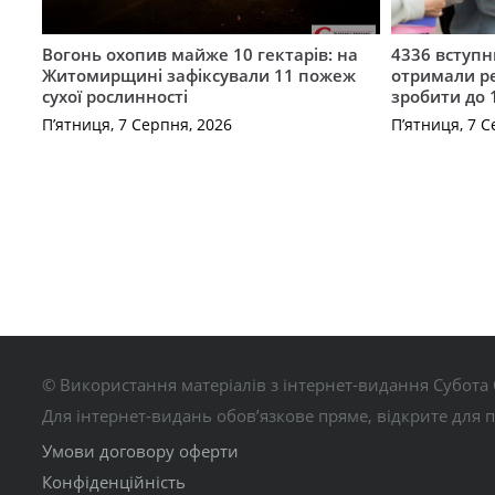
Вогонь охопив майже 10 гектарів: на
4336 вступ
Житомирщині зафіксували 11 пожеж
отримали ре
сухої рослинності
зробити до 
П’ятниця, 7 Серпня, 2026
П’ятниця, 7 С
© Використання матеріалів з інтернет-видання Субота 
Для інтернет-видань обов’язкове пряме, відкрите для 
Умови договору оферти
Конфіденційність