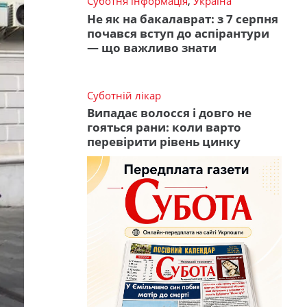
Суботня інформація
,
Україна
Не як на бакалаврат: з 7 серпня
почався вступ до аспірантури
— що важливо знати
Суботній лікар
Випадає волосся і довго не
гояться рани: коли варто
перевірити рівень цинку