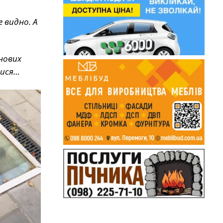
 видно. А
нових
лися…