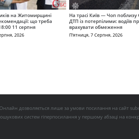
ників на Житомирщині
На трасі Київ — Чоп поблизу 
комендації: що треба
ДТП із потерпілими: водіїв п
18:00 11 серпня
врахувати обмеження
ерпня, 2026
П’ятниця, 7 Серпня, 2026
Онлайн дозволяється лише за умови посилання на сайт subo
пошукових систем гіперпосилання у першому абзаці на конк