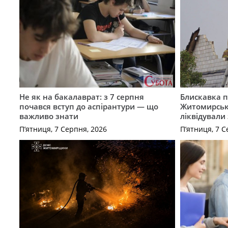
Не як на бакалаврат: з 7 серпня
Блискавка п
почався вступ до аспірантури — що
Житомирськ
важливо знати
ліквідували
П’ятниця, 7 Серпня, 2026
П’ятниця, 7 С