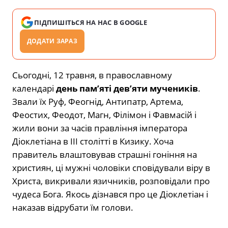
ПІДПИШІТЬСЯ НА НАС В GOOGLE
ДОДАТИ ЗАРАЗ
Сьогодні, 12 травня, в православному
календарі
день пам’яті дев’яти мучеників
.
Звали їх Руф, Феогнід, Антипатр, Артема,
Феостих, Феодот, Магн, Філімон і Фавмасій і
жили вони за часів правління імператора
Діоклетіана в III столітті в Кизику. Хоча
правитель влаштовував страшні гоніння на
християн, ці мужні чоловіки сповідували віру в
Христа, викривали язичників, розповідали про
чудеса Бога. Якось дізнався про це Діоклетіан і
наказав відрубати їм голови.