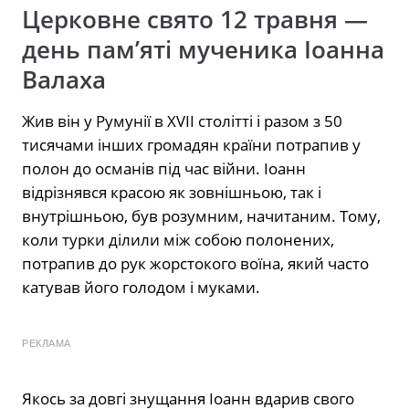
Церковне свято 12 травня —
день пам’яті мученика Іоанна
Валаха
Жив він у Румунії в XVII столітті і разом з 50
тисячами інших громадян країни потрапив у
полон до османів під час війни. Іоанн
відрізнявся красою як зовнішньою, так і
внутрішньою, був розумним, начитаним. Тому,
коли турки ділили між собою полонених,
потрапив до рук жорстокого воїна, який часто
катував його голодом і муками.
РЕКЛАМА
Якось за довгі знущання Іоанн вдарив свого