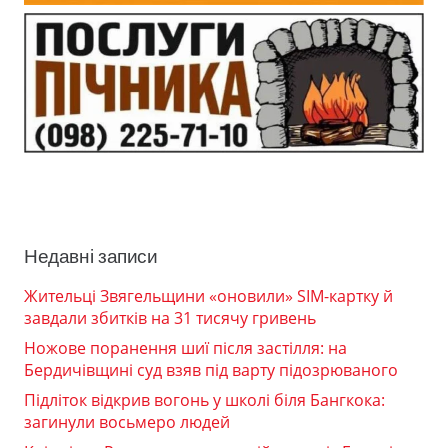
Недавні записи
Жительці Звягельщини «оновили» SIM-картку й
завдали збитків на 31 тисячу гривень
Ножове поранення шиї після застілля: на
Бердичівщині суд взяв під варту підозрюваного
Підліток відкрив вогонь у школі біля Бангкока:
загинули восьмеро людей