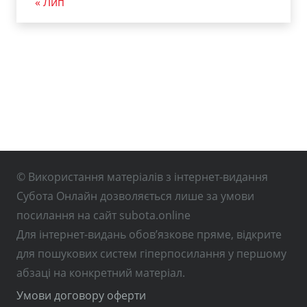
« Лип
© Використання матеріалів з інтернет-видання
Субота Онлайн дозволяється лише за умови
посилання на сайт subota.online
Для інтернет-видань обов’язкове пряме, відкрите
для пошукових систем гіперпосилання у першому
абзаці на конкретний матеріал.
Умови договору оферти