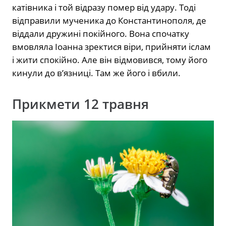
катівника і той відразу помер від удару. Тоді
відправили мученика до Константинополя, де
віддали дружині покійного. Вона спочатку
вмовляла Іоанна зректися віри, прийняти іслам
і жити спокійно. Але він відмовився, тому його
кинули до в’язниці. Там же його і вбили.
Прикмети 12 травня