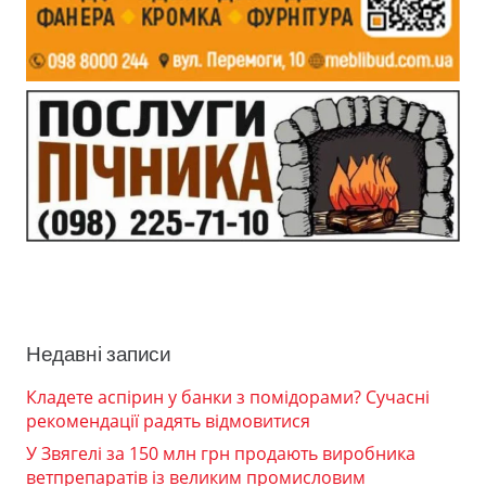
Недавні записи
Кладете аспірин у банки з помідорами? Сучасні
рекомендації радять відмовитися
У Звягелі за 150 млн грн продають виробника
ветпрепаратів із великим промисловим