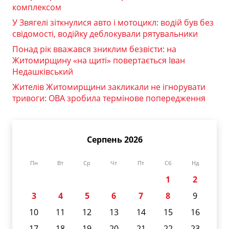
комплексом
У Звягелі зіткнулися авто і мотоцикл: водій був без
свідомості, водійку деблокували рятувальники
Понад рік вважався зниклим безвісти: на
Житомирщину «на щиті» повертається Іван
Недашківський
Жителів Житомирщини закликали не ігнорувати
тривоги: ОВА зробила термінове попередження
Серпень 2026
Пн
Вт
Ср
Чт
Пт
Сб
Нд
1
2
3
4
5
6
7
8
9
10
11
12
13
14
15
16
17
18
19
20
21
22
23