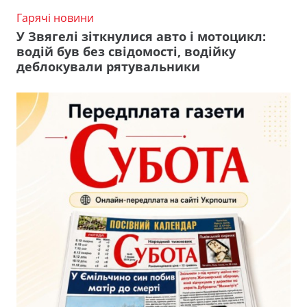
Гарячі новини
У Звягелі зіткнулися авто і мотоцикл:
водій був без свідомості, водійку
деблокували рятувальники