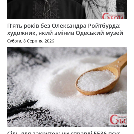
П’ять років без Олександра Ройтбурда:
художник, який змінив Одеський музей
Субота, 8 Серпня, 2026
Сіль для закруток: чи справді Е536 псує