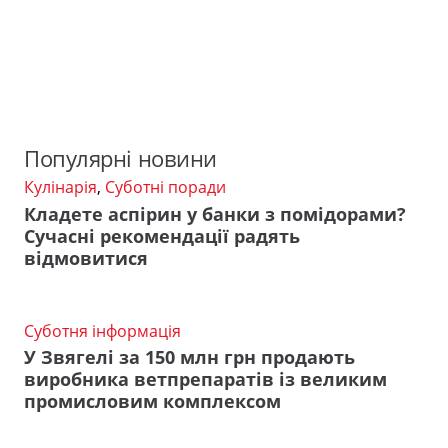
Популярні новини
Кулінарія
,
Суботні поради
Кладете аспірин у банки з помідорами?
Сучасні рекомендації радять
відмовитися
Суботня інформація
У Звягелі за 150 млн грн продають
виробника ветпрепаратів із великим
промисловим комплексом