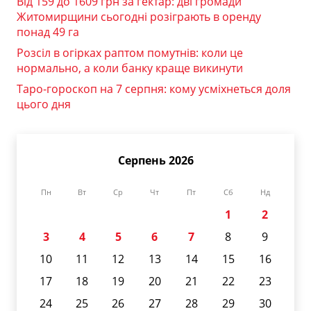
Від 159 до 1609 грн за гектар: дві громади
Житомирщини сьогодні розіграють в оренду
понад 49 га
Розсіл в огірках раптом помутнів: коли це
нормально, а коли банку краще викинути
Таро-гороскоп на 7 серпня: кому усміхнеться доля
цього дня
Серпень 2026
Пн
Вт
Ср
Чт
Пт
Сб
Нд
1
2
3
4
5
6
7
8
9
10
11
12
13
14
15
16
17
18
19
20
21
22
23
24
25
26
27
28
29
30