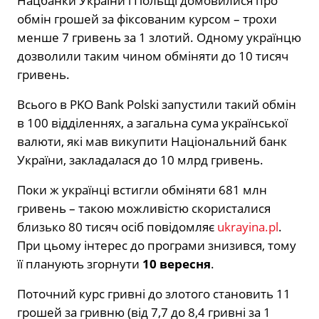
Нацбанки України і Польщі домовилися про
обмін грошей за фіксованим курсом – трохи
менше 7 гривень за 1 злотий. Одному українцю
дозволили таким чином обміняти до 10 тисяч
гривень.
Всього в PKO Bank Polski запустили такий обмін
в 100 відділеннях, а загальна сума української
валюти, які мав викупити Національний банк
України, закладалася до 10 млрд гривень.
Поки ж українці встигли обміняти 681 млн
гривень – такою можливістю скористалися
близько 80 тисяч осіб повідомляє
ukrayina.pl
.
При цьому інтерес до програми знизився, тому
її планують згорнути
10 вересня
.
Поточний курс гривні до злотого становить 11
грошей за гривню (від 7,7 до 8,4 гривні за 1