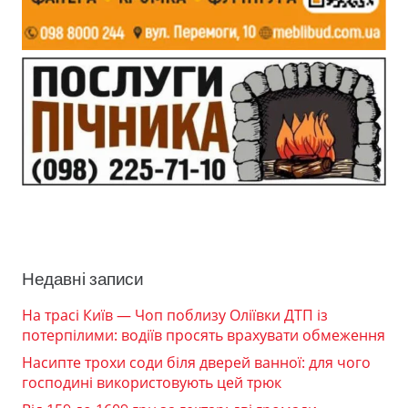
Недавні записи
На трасі Київ — Чоп поблизу Оліївки ДТП із
потерпілими: водіїв просять врахувати обмеження
Насипте трохи соди біля дверей ванної: для чого
господині використовують цей трюк