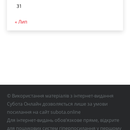
31
« Лип
© Використання матеріалів з інтернет-видання
Субота Онлайн дозволяється лише за умови
посилання на сайт subota.online
Для інтернет-видань обов’язкове пряме, відкрите
для пошукових систем гіперпосилання у першому