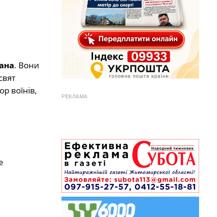
іана
. Вони
свят
р воїнів,
РЕКЛАМА
е