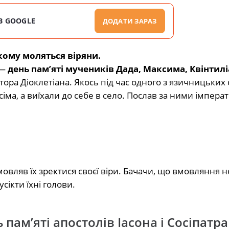
В GOOGLE
ДОДАТИ ЗАРАЗ
 кому моляться віряни.
 —
день пам’яті мучеників Дада, Максима, Квінтил
тора Діоклетіана. Якось під час одного з язичницьких 
іма, а виїхали до себе в село. Послав за ними імперато
мовляв їх зректися своєї віри. Бачачи, що вмовляння н
сікти їхні голови.
пам’яті апостолів Іасона і Сосіпатра