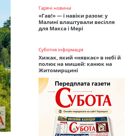
Гарячі новини
«Гав!» — і навіки разом: у
Малині влаштували весілля
для Макса і Мері
Суботня інформація
Хижак, який «нявкає» в небі й
полює на мишей: канюк на
Житомирщині