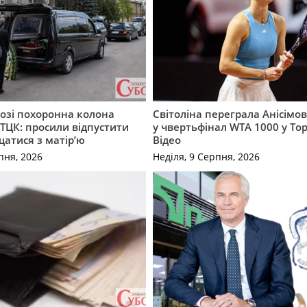
озі похоронна колона
Світоліна переграла Анісімо
 ТЦК: просили відпустити
у чвертьфінал WTA 1000 у То
атися з матір’ю
Відео
пня, 2026
Неділя, 9 Серпня, 2026