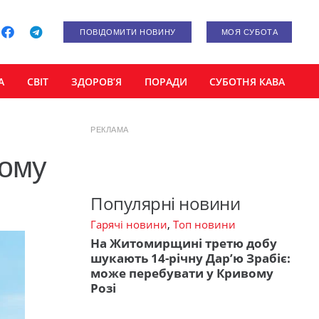
ПОВІДОМИТИ НОВИНУ
МОЯ СУБОТА
А
СВІТ
ЗДОРОВ’Я
ПОРАДИ
СУБОТНЯ КАВА
РЕКЛАМА
ному
Популярні новини
Гарячі новини
,
Топ новини
На Житомирщині третю добу
шукають 14-річну Дар’ю Зрабіє:
може перебувати у Кривому
Розі