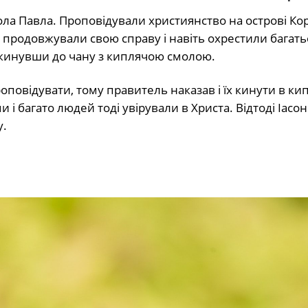
ла Павла. Проповідували християнство на острові Кор
ки продовжували свою справу і навіть охрестили багатьо
, кинувши до чану з киплячою смолою.
оповідувати, тому правитель наказав і їх кинути в ки
багато людей тоді увірували в Христа. Відтоді Іасон 
у.