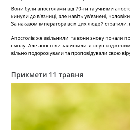
Вони були апостолами від 70-ти та учнями апосто
кинули до в’язниці, але навіть ув’язнені, чолові
За наказом імператора всіх цих людей стратили
Апостолів же звільнили, та вони знову почали пр
смолу. Але апостоли залишилися неушкодженими і 
вільно подорожували та проповідували свою вір
Прикмети 11 травня