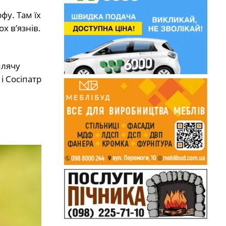
фу. Там їх
х в’язнів.
плячу
і Сосіпатр