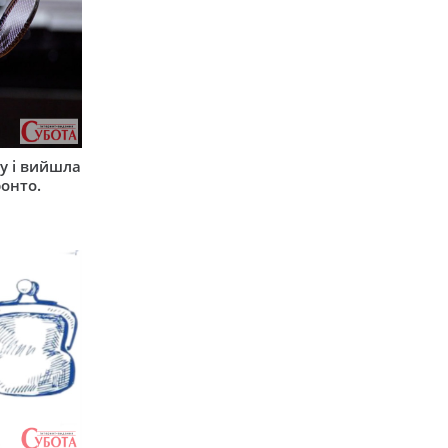
ву і вийшла
ронто.