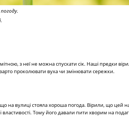
 погоду.
.
мітною, з неї не можна спускати сік. Наші предки віри
е варто проколювати вуха чи змінювати сережки.
кщо на вулиці стояла хороша погода. Вірили, що цей н
 властивості. Тому його давали пити хворим на подаг