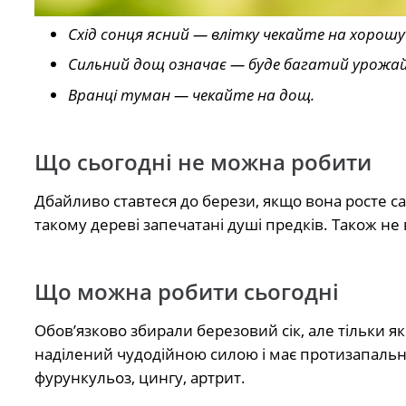
Схід сонця ясний — влітку чекайте на хорошу
Сильний дощ означає — буде багатий урожай
Вранці туман — чекайте на дощ.
Що сьогодні не можна робити
Дбайливо ставтеся до берези, якщо вона росте са
такому дереві запечатані душі предків. Також н
Що можна робити сьогодні
Обов’язково збирали березовий сік, але тільки я
наділений чудодійною силою і має протизапальні
фурункульоз, цингу, артрит.