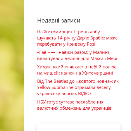
Недавні записи
На Житомирщині третю добу
шукають 14-річну Дар’ю Зрабіє: може
перебувати у Кривому Розі
«Гав!» — і навіки разом: у Малині
влаштували весілля для Макса і Мері
Хижак, який «нявкає» в небі й полює
на мишей: канюк на Житомирщині
Від The Beatles до «жовтого човна»: як
Yellow Submarine отримала веселу
українську версію. ВІДЕО
НБУ готує суттєве послаблення
валютних обмежень для українців