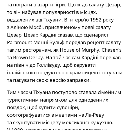
та пограти в азартні ігри. Що ж до салату Цезар,
то він набував популярності в місцях,
віддалених від Тіхуани. В інтерв’ю 1952 року
з Аліною Мосбі, присвяченому появі салату
Цезар, Цезар Кардіні сказав, що сценарист
Paramount Менні Вульф передав рецепт салату
таким ресторанам, як House of Murphy, Chasen’s
та Brown Derby. На той час сам Кардіні переїхав
на північ до Голлівуду, щоб керувати
італійською продуктовою крамницею і готувати
та пакувати свою версію заправки.
Тим часом Тіхуана поступово ставала сімейним
туристичним напрямком для одноденних
поїздок, щоб купити сувеніри,
сфотографуватися з мавпами на Ла-Реву
та скуштувати місцеву мексиканську кухню.
У 1980-х роках вулиця навколо ресторану