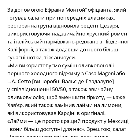
За допомогою Ефраїна Монтойї офіціанта, який
готував салати при попередніх власниках,
ресторанна група відновила рецепт Цезаря,
використовуючи надзвичайно хрусткий ромен
та італійський парміджано-реджано з Південної
Каліфорнії, а також додавши до нього більш
сучасні нотки, ті ж анчоуси.
«Ми використовуємо суміш оливкової олії
першого холодного віджиму з Casa Magoni або
L.A. Cetto [виноробні Вальє-де-Гвадалупе]
у співвідношенні 50/50, а також звичайну
оливкову олію, щоб зменшити гіркоту, — каже
Хав’єр, який також замінив лайми на лимони,
які використовував Кардіні в оригіналі.
«Лайми — це просто кращий продукт у Мексиці,
і вони більш доступні для нас». Зрештою, салат
Цезарь залишається іконою, одягненою