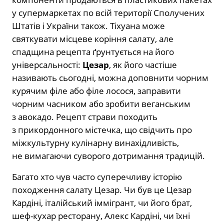
у супермаркетах по всій території Сполучених
Штатів і України також. Тіхуана може
святкувати місцеве коріння салату, але
спадщина рецепта ґрунтується на його
універсальності:
Цезар
, як його частіше
називають сьогодні, можна доповнити чорним
курячим філе або філе лосося, заправити
чорним часником або зробити веганським
з авокадо. Рецепт страви походить
з прикордонного містечка, що свідчить про
міжкультурну кулінарну винахідливість,
не вимагаючи суворого дотримання традицій.
Багато хто чув часто суперечливу історію
походження салату Цезар. Чи був це Цезар
Кардіні, італійський іммігрант, чи його брат,
шеф-кухар ресторану, Алекс Кардіні, чи їхні