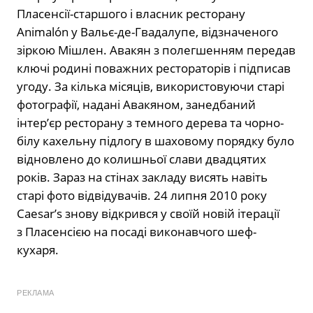
Пласенсії-старшого і власник ресторану
Animalón у Вальє-де-Гвадалупе, відзначеного
зіркою Мішлен. Авакян з полегшенням передав
ключі родині поважних рестораторів і підписав
угоду. За кілька місяців, використовуючи старі
фотографії, надані Авакяном, занедбаний
інтер’єр ресторану з темного дерева та чорно-
білу кахельну підлогу в шаховому порядку було
відновлено до колишньої слави двадцятих
років. Зараз на стінах закладу висять навіть
старі фото відвідувачів. 24 липня 2010 року
Caesar’s знову відкрився у своїй новій ітерації
з Пласенсією на посаді виконавчого шеф-
кухаря.
РЕКЛАМА