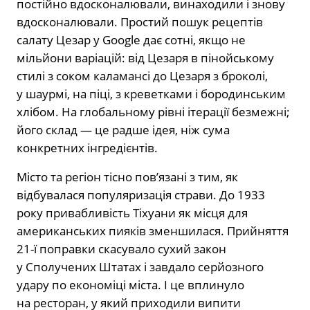
постійно вдосконалювали, винаходили і знову
вдосконалювали. Простий пошук рецептів
салату Цезар у Google дає сотні, якщо не
мільйони варіацій: від Цезаря в пінойському
стилі з соком каламансі до Цезаря з броколі,
у шаурмі, на піці, з креветками і бородинським
хлібом. На глобальному рівні ітерації безмежні;
його склад — це радше ідея, ніж сума
конкретних інгредієнтів.
Місто та регіон тісно пов’язані з тим, як
відбувалася популяризація страви. До 1933
року привабливість Тіхуани як місця для
американських пияків зменшилася. Прийняття
21-ї поправки скасувало сухий закон
у Сполучених Штатах і завдало серйозного
удару по економіці міста. І це вплинуло
на ресторан, у який приходили випити