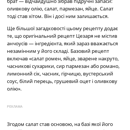
брат — відчайдушно зібрав підручні запаси:
оливкову олію, салат, пармезан, яйце. Салат
тоді став хітом. Він і досі ним залишається.
Ще більшої загадковості цьому рецепту додає
те, що оригінальний рецепт Цезаря не містив
анчоусів — інгредієнта, який зараз вважається
незамінним у його складі. Базовий рецепт
включав «салат ромен, яйце, зварене накруто,
часникові сухарики, сир пармезан або романо,
лимонний сік, часник, гірчицю, вустерський
соус, білий перець, грушевий оцет і оливкову
олію».
РЕКЛАМА
Згодом салат став основою, на базі якої його