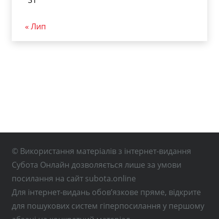
31
« Лип
© Використання матеріалів з інтернет-видання
Субота Онлайн дозволяється лише за умови
посилання на сайт subota.online
Для інтернет-видань обов’язкове пряме, відкрите
для пошукових систем гіперпосилання у першому