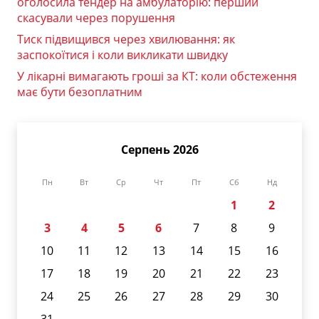
оголосила тендер на амбулаторію: перший
скасували через порушення
Тиск підвищився через хвилювання: як
заспокоїтися і коли викликати швидку
У лікарні вимагають гроші за КТ: коли обстеження
має бути безоплатним
Серпень 2026
Пн
Вт
Ср
Чт
Пт
Сб
Нд
1
2
3
4
5
6
7
8
9
10
11
12
13
14
15
16
17
18
19
20
21
22
23
24
25
26
27
28
29
30