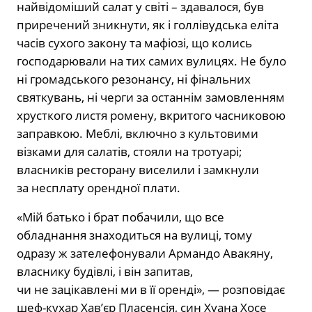
найвідоміший салат у світі – здавалося, був
приречений зникнути, як і голлівудська еліта
часів сухого закону та мафіозі, що колись
господарювали на тих самих вулицях. Не було
ні громадського резонансу, ні фінальних
святкувань, ні черги за останнім замовленням
хрусткого листя ромену, вкритого часниковою
заправкою. Меблі, включно з культовими
візками для салатів, стояли на тротуарі;
власників ресторану виселили і замкнули
за несплату орендної плати.
«Мій батько і брат побачили, що все
обладнання знаходиться на вулиці, тому
одразу ж зателефонували Армандо Авакяну,
власнику будівлі, і він запитав,
чи не зацікавлені ми в її оренді», — розповідає
шеф-кухар Хав’єр Пласенсія, син Хуана Хосе