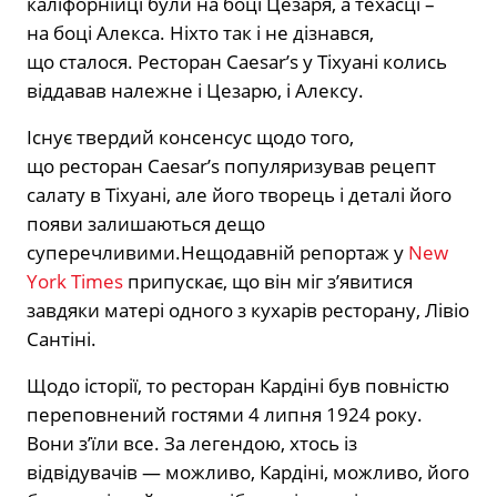
каліфорнійці були на боці Цезаря, а техасці –
на боці Алекса. Ніхто так і не дізнався,
що сталося. Ресторан Caesar’s у Тіхуані колись
віддавав належне і Цезарю, і Алексу.
Існує твердий консенсус щодо того,
що ресторан Caesar’s популяризував рецепт
салату в Тіхуані, але його творець і деталі його
появи залишаються дещо
суперечливими.Нещодавній репортаж у
New
York Times
припускає, що він міг з’явитися
завдяки матері одного з кухарів ресторану, Лівіо
Сантіні.
Щодо історії, то ресторан Кардіні був повністю
переповнений гостями 4 липня 1924 року.
Вони з’їли все. За легендою, хтось із
відвідувачів — можливо, Кардіні, можливо, його