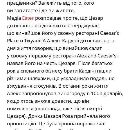
працівники? Залежить від того, кого
ви запитаєте і де ви живете.
Медіа
Eater
розповідає про те, що Цезар
до останнього дня життя стверджував,
що винайшов його у своєму ресторані Caesar’s
Place в Тіхуані. А Алекс Кардіні до останнього
дня життя говорив, що винайшов салат
у своєму першому ресторані Alex and Caesar’s і
назвав його на честь Цезаря. Після багатьох
років спільного бізнесу брати Кардіні пішли
різними шляхами, що ускладнило подальше
з’ясування стосунків. В останні роки життя
Алекс запропонував винагороду в 1000 доларів,
якщо хтось зможе довести, що він
помилявся (щоправда, вже після смерті
Цезаря). Дочка Цезаря Роза прийняла його
пропозицію. Це була кровна ворожнеча: