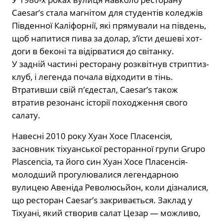
Caesar’s стала магнітом для студентів коледжів
Південної Каліфорнії, які прямували на південь,
щоб напитися пива за долар, з’їсти дешеві хот-
доги в беконі та відірватися до світанку.
У задній частині ресторану розквітнув стриптиз-
клуб, і легенда почала відходити в тінь.
Втративши свій п’єдестал, Caesar’s також
втратив резонанс історії походження свого
салату.
Навесні 2010 року Хуан Хосе Пласенсія,
засновник тіхуанської ресторанної групи Grupo
Plascencia, та його син Хуан Хосе Пласенсія-
молодший прогулювалися легендарною
вулицею Авеніда Революсьйон, коли дізналися,
що ресторан Caesar’s закривається. Заклад у
Тіхуані, який створив салат Цезар — можливо,