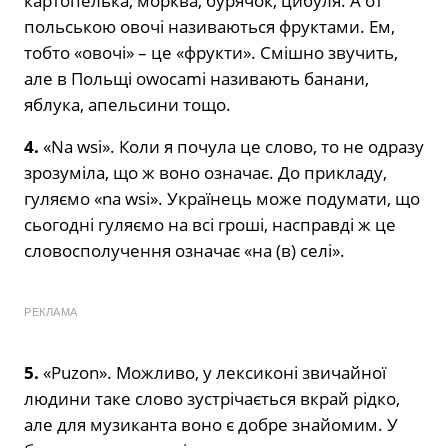
картопелька, морква, бурячок, цибуля. А от
польською овочі називаються фруктами. Ем,
тобто «овочі» – це «фрукти». Смішно звучить,
але в Польщі owocami називають банани,
яблука, апельсини тощо.
4.
«Na wsi». Коли я почула це слово, то не одразу
зрозуміла, що ж воно означає. До прикладу,
гуляємо «na wsi». Українець може подумати, що
сьогодні гуляємо на всі гроші, насправді ж це
словосполучення означає «на (в) селі».
РЕКЛАМА
5.
«Puzon». Можливо, у лексиконі звичайної
людини таке слово зустрічається вкрай рідко,
але для музиканта воно є добре знайомим. У