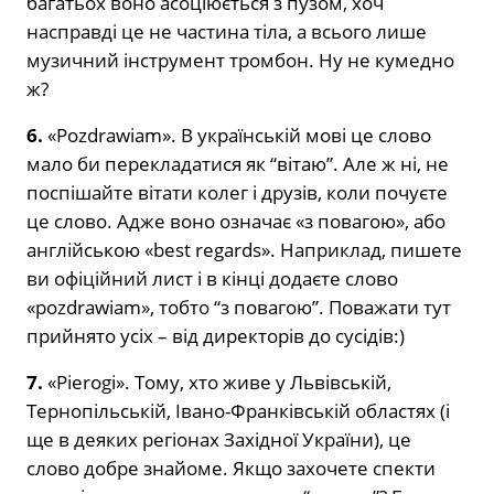
багатьох воно асоціюється з пузом, хоч
насправді це не частина тіла, а всього лише
музичний інструмент тромбон. Ну не кумедно
ж?
6.
«Pozdrawiam». В українській мові це слово
мало би перекладатися як “вітаю”. Але ж ні, не
поспішайте вітати колег і друзів, коли почуєте
це слово. Адже воно означає «з повагою», або
англійською «best regards». Наприклад, пишете
ви офіційний лист і в кінці додаєте слово
«pozdrawiam», тобто “з повагою”. Поважати тут
прийнято усіх – від директорів до сусідів:)
7.
«Pierogi». Тому, хто живе у Львівській,
Тернопільській, Івано-Франківській областях (і
ще в деяких регіонах Західної України), це
слово добре знайоме. Якщо захочете спекти