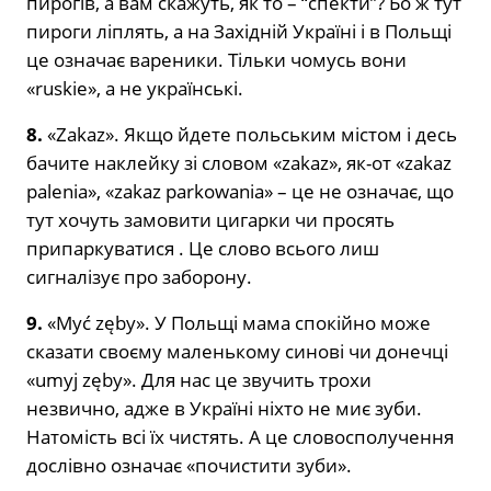
пирогів, а вам скажуть, як то – “спекти”? Бо ж тут
пироги ліплять, а на Західній Україні і в Польщі
це означає вареники. Тільки чомусь вони
«ruskie», а не українські.
8.
«Zakaz». Якщо йдете польським містом і десь
бачите наклейку зі словом «zakaz», як-от «zakaz
palenia», «zakaz parkowania» – це не означає, що
тут хочуть замовити цигарки чи просять
припаркуватися . Це слово всього лиш
сигналізує про заборону.
9.
«Myć zęby». У Польщі мама спокійно може
сказати своєму маленькому синові чи донечці
«umyj zęby». Для нас це звучить трохи
незвично, адже в Україні ніхто не миє зуби.
Натомість всі їх чистять. А це словосполучення
дослівно означає «почистити зуби».