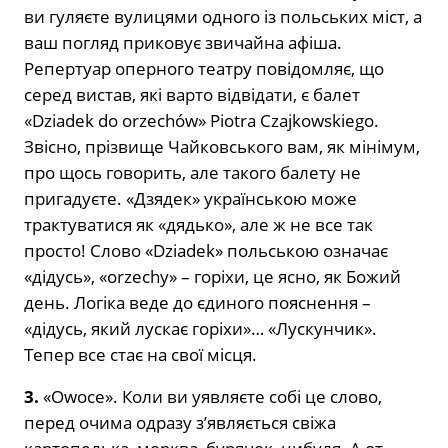
ви гуляєте вулицями одного із польських міст, а
ваш погляд приковує звичайна афіша.
Репертуар оперного театру повідомляє, що
серед вистав, які варто відвідати, є балет
«Dziadek do orzechów» Piotra Czajkowskiego.
Звісно, прізвище Чайковського вам, як мінімум,
про щось говорить, але такого балету не
пригадуєте. «Дзядек» українською може
трактуватися як «дядько», але ж не все так
просто! Слово «Dziadek» польською означає
«дідусь», «orzechy» – горіхи, це ясно, як Божий
день. Логіка веде до єдиного пояснення –
«дідусь, який лускає горіхи»… «Лускунчик».
Тепер все стає на свої місця.
3.
«Owoce». Коли ви уявляєте собі це слово,
перед очима одразу з’являється свіжа