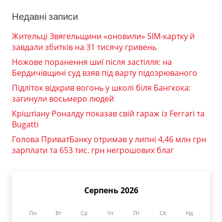
Недавні записи
Жительці Звягельщини «оновили» SIM-картку й
завдали збитків на 31 тисячу гривень
Ножове поранення шиї після застілля: на
Бердичівщині суд взяв під варту підозрюваного
Підліток відкрив вогонь у школі біля Бангкока:
загинули восьмеро людей
Кріштіану Роналду показав свій гараж із Ferrari та
Bugatti
Голова ПриватБанку отримав у липні 4,46 млн грн
зарплати та 653 тис. грн негрошових благ
Серпень 2026
Пн
Вт
Ср
Чт
Пт
Сб
Нд