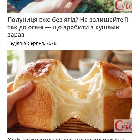
Полуниця вже без ягід? Не залишайте її
так до осені — що зробити з кущами
зараз
Неділя, 9 Серпня, 2026
Хліб, який можна зім’яти як хмаринку: