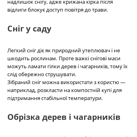
надлишок снігу, адже крижана кірка після
відлиги блокує доступ повітря до трави.
Сніг у саду
Легкий сніг діє як природний утеплювач і не
шкодить рослинам. Проте важкі снігові маси
можуть ламати гілки дерев і чагарників, тому їх
слід обережно струшувати.
Зібраний сніг можна використати з користю —
наприклад, розкласти на компостній купі для
підтримання стабільної температури.
Обрізка дерев і чагарників