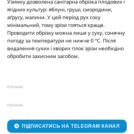
Узимку дозволена санітарна обрізка плодових і
ягідних культур: яблуні, груші, смородини,
аґрусу, малини. У цей період рух соку
мінімальний, тому зрізи гояться краще.
Проводити обрізку можна лише у суху, сонячну
погоду за температури не нижче 0 °C. Після
видалення сухих і хворих гілок зрізи необхідно
обробити захисним засобом.
РЕКЛАМА
РЕКЛАМА
ПІДПИСАТИСЬ НА TELEGRAM КАНАЛ