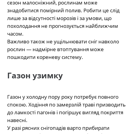
сезон малосніжний, рослинам може
знадобитися помірний полив. Робити це слід
лише за відсутності морозів і за умови, що
похолодання не прогнозується найближчим
часом.
Важливо також не ущільнювати сніг навколо
рослин — надмірне втоптування може
пошкодити кореневу систему.
Газон узимку
Газон у холодну пору року потребує повного
спокою. Ходіння по замерзлій траві призводить
до ламкості пагонів і погіршує вигляд покриття
навесні.
У разі рясних снігопадів варто прибирати