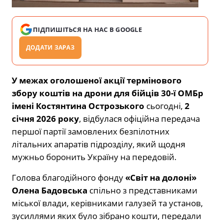
ПІДПИШІТЬСЯ НА НАС В GOOGLE
ДОДАТИ ЗАРАЗ
У межах оголошеної акції термінового
збору коштів на дрони для бійців 30-ї ОМБр
імені Костянтина Острозького
сьогодні,
2
січня 2026 року
, відбулася офіційна передача
першої партії замовлених безпілотних
літальних апаратів підрозділу, який щодня
мужньо боронить Україну на передовій.
Голова благодійного фонду
«Світ на долоні»
Олена Бадовська
спільно з представниками
міської влади, керівниками галузей та установ,
зусиллями яких було зібрано кошти, передали