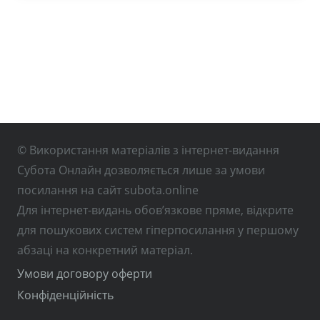
© Використання матеріалів з інтернет-видання
Субота Онлайн дозволяється лише за умови
посилання на сайт subota.online
Для інтернет-видань обов’язкове пряме, відкрите
для пошукових систем гіперпосилання у першому
абзаці на конкретний матеріал.
Умови договору оферти
Конфіденційність