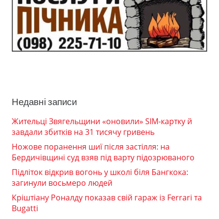
Недавні записи
Жительці Звягельщини «оновили» SIM-картку й
завдали збитків на 31 тисячу гривень
Ножове поранення шиї після застілля: на
Бердичівщині суд взяв під варту підозрюваного
Підліток відкрив вогонь у школі біля Бангкока:
загинули восьмеро людей
Кріштіану Роналду показав свій гараж із Ferrari та
Bugatti