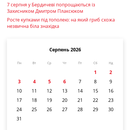
7 серпня у Бердичеві попрощаються із
Захисником Дмитром Плаксюком
Росте купками під тополею: на який гриб схожа
незвична біла знахідка
Серпень 2026
Пн
Вт
Ср
Чт
Пт
Сб
Нд
1
2
3
4
5
6
7
8
9
10
11
12
13
14
15
16
17
18
19
20
21
22
23
24
25
26
27
28
29
30
31