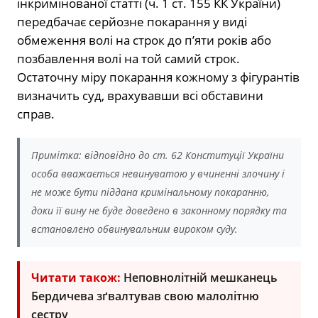
інкримінованої статті (ч. 1 ст. 155 КК України)
передбачає серйозне покарання у виді
обмеження волі на строк до п’яти років або
позбавлення волі на той самий строк.
Остаточну міру покарання кожному з фігурантів
визначить суд, врахувавши всі обставини
справ.
Примітка: відповідно до ст. 62 Конституції України
особа вважається невинуватою у вчиненні злочину і
не може бути піддана кримінальному покаранню,
доки її вину не буде доведено в законному порядку та
встановлено обвинувальним вироком суду.
Читати також:
Неповнолітній мешканець
Бердичева зґвалтував свою малолітню
сестру