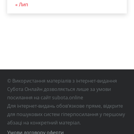
« Лип
© Використання матеріалів з інтернет-видання
Субота Онлайн дозволяється лише за умови
посилання на сайт subota.online
Для інтернет-видань обов’язкове пряме, відкрите
для пошукових систем гіперпосилання у першому
абзаці на конкретний матеріал.
Умови договору оферти