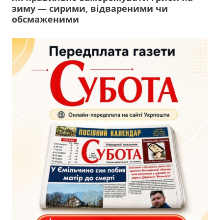
зиму — сирими, відвареними чи
обсмаженими