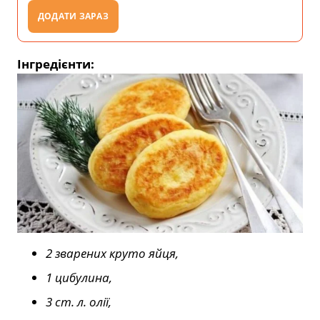
ДОДАТИ ЗАРАЗ
Інгредієнти:
2 зварених круто яйця,
1 цибулина,
3 ст. л. олії,