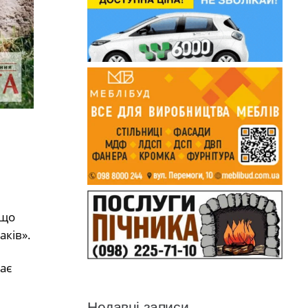
кщо
аків».
ає
Недавні записи