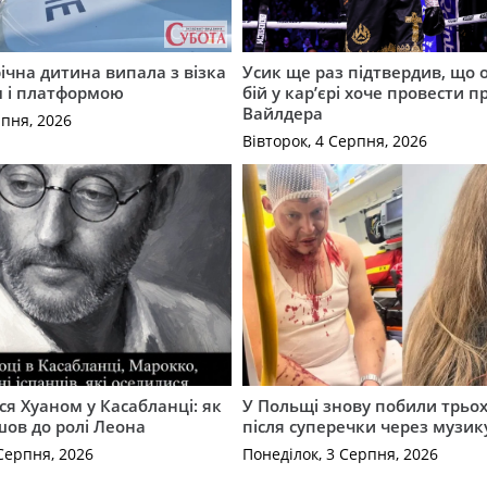
річна дитина випала з візка
Усик ще раз підтвердив, що 
м і платформою
бій у кар’єрі хоче провести п
Вайлдера
рпня, 2026
Вівторок, 4 Серпня, 2026
ся Хуаном у Касабланці: як
У Польщі знову побили трьох
ов до ролі Леона
після суперечки через музик
Серпня, 2026
Понеділок, 3 Серпня, 2026