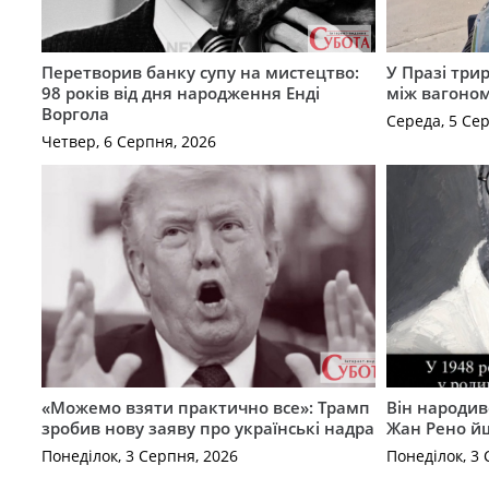
Перетворив банку супу на мистецтво:
У Празі три
98 років від дня народження Енді
між вагоно
Воргола
Середа, 5 Се
Четвер, 6 Серпня, 2026
«Можемо взяти практично все»: Трамп
Він народив
зробив нову заяву про українські надра
Жан Рено йш
Понеділок, 3 Серпня, 2026
Понеділок, 3 