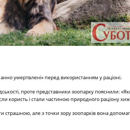
уманно умертвлені» перед використанням у раціоні.
дськості, проте представники зоопарку пояснили: «Я
ли користь і стали частиною природного раціону хиж
ти страшною, але з точки зору зоопарків вона допомаг