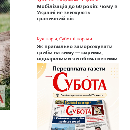
Мобілізація до 60 років: чому в
Україні не знижують
граничний вік
Кулінарія
,
Суботні поради
Як правильно заморожувати
гриби на зиму — сирими,
відвареними чи обсмаженими