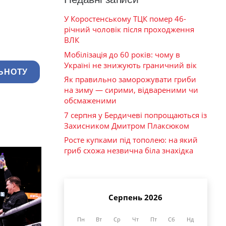
У Коростенському ТЦК помер 46-
річний чоловік після проходження
ВЛК
Мобілізація до 60 років: чому в
Україні не знижують граничний вік
ЬНОТУ
Як правильно заморожувати гриби
на зиму — сирими, відвареними чи
обсмаженими
7 серпня у Бердичеві попрощаються із
Захисником Дмитром Плаксюком
Росте купками під тополею: на який
гриб схожа незвична біла знахідка
Серпень 2026
Пн
Вт
Ср
Чт
Пт
Сб
Нд