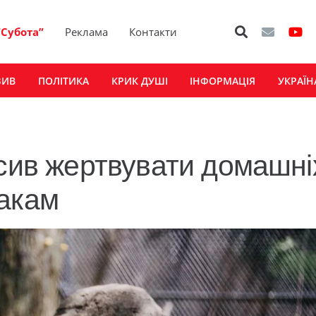
“Субота”
Реклама
Контакти
ЗИВ
ПОЛІТИКА
КРИК ДУШІ
ІНФОРМАЦІЯ
УКРАЇН
осив жертвувати домашні
жакам