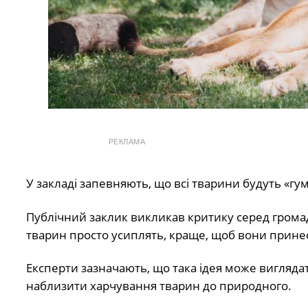
РЕКЛАМА
У закладі запевняють, що всі тварини будуть «г
Публічний заклик викликав критику серед грома
тварин просто усиплять, краще, щоб вони принес
Експерти зазначають, що така ідея може вигляда
наблизити харчування тварин до природного.