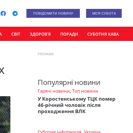
ПОВІДОМИТИ НОВИНУ
МОЯ СУБОТА
А
СВІТ
ЗДОРОВ’Я
ПОРАДИ
СУБОТНЯ КАВА
РЕКЛАМА
х
Популярні новини
Гарячі новини
,
Топ новини
У Коростенському ТЦК помер
46-річний чоловік після
проходження ВЛК
Суботня інформація
,
Україна