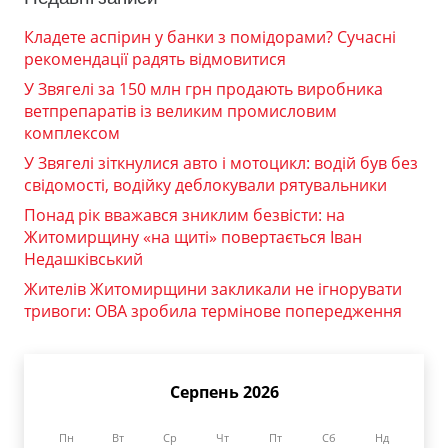
Кладете аспірин у банки з помідорами? Сучасні
рекомендації радять відмовитися
У Звягелі за 150 млн грн продають виробника
ветпрепаратів із великим промисловим
комплексом
У Звягелі зіткнулися авто і мотоцикл: водій був без
свідомості, водійку деблокували рятувальники
Понад рік вважався зниклим безвісти: на
Житомирщину «на щиті» повертається Іван
Недашківський
Жителів Житомирщини закликали не ігнорувати
тривоги: ОВА зробила термінове попередження
Серпень 2026
Пн
Вт
Ср
Чт
Пт
Сб
Нд