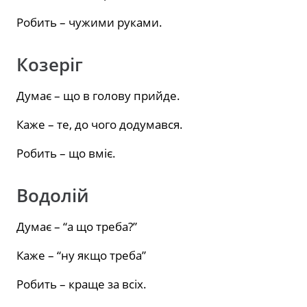
Робить – чужими руками.
Козеріг
Думає – що в голову прийде.
Каже – те, до чого додумався.
Робить – що вміє.
Водолій
Думає – “а що треба?”
Каже – “ну якщо треба”
Робить – краще за всіх.