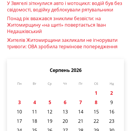
У Звягелі зіткнулися авто і мотоцикл: водій був без
свідомості, водійку деблокували рятувальники
Понад рік вважався зниклим безвісти: на
Житомирщину «на щиті» повертається Іван
Недашківський
Жителів Житомирщини закликали не ігнорувати
тривоги: ОВА зробила термінове попередження
Серпень 2026
Пн
Вт
Ср
Чт
Пт
Сб
Нд
1
2
3
4
5
6
7
8
9
10
11
12
13
14
15
16
17
18
19
20
21
22
23
24
25
26
27
28
29
30