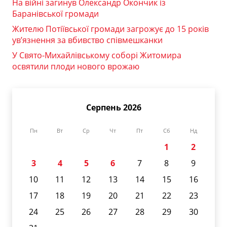
На війні загинув Олександр Окончик із
Баранівської громади
Жителю Потіївської громади загрожує до 15 років
ув’язнення за вбивство співмешканки
У Свято-Михайлівському соборі Житомира
освятили плоди нового врожаю
Серпень 2026
Пн
Вт
Ср
Чт
Пт
Сб
Нд
1
2
3
4
5
6
7
8
9
10
11
12
13
14
15
16
17
18
19
20
21
22
23
24
25
26
27
28
29
30