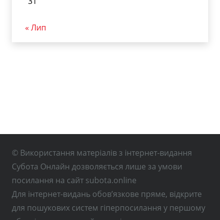
31
« Лип
© Використання матеріалів з інтернет-видання
Субота Онлайн дозволяється лише за умови
посилання на сайт subota.online
Для інтернет-видань обов’язкове пряме, відкрите
для пошукових систем гіперпосилання у першому