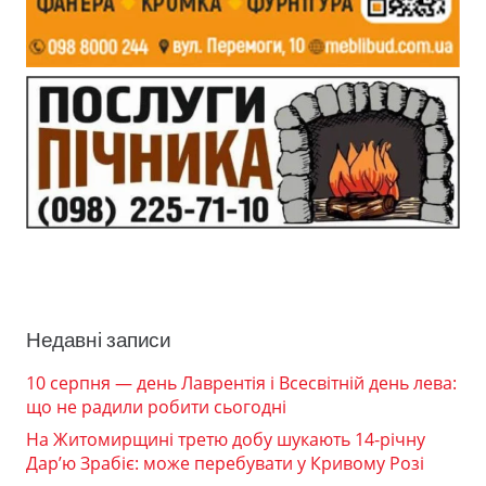
Недавні записи
10 серпня — день Лаврентія і Всесвітній день лева:
що не радили робити сьогодні
На Житомирщині третю добу шукають 14-річну
Дар’ю Зрабіє: може перебувати у Кривому Розі