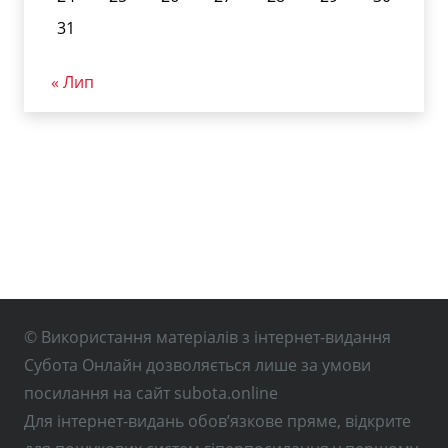
31
« Лип
© Використання матеріалів з інтернет-видання
Субота Онлайн дозволяється лише за умови
посилання на сайт subota.online
Для інтернет-видань обов’язкове пряме, відкрите