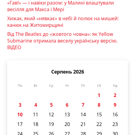
«Гав!» — і навіки разом: у Малині влаштували
весілля для Макса і Мері
Хижак, який «нявкає» в небі й полює на мишей:
канюк на Житомирщині
Від The Beatles до «жовтого човна»: як Yellow
Submarine отримала веселу українську версію.
ВІДЕО
Серпень 2026
Пн
Вт
Ср
Чт
Пт
Сб
Нд
1
2
3
4
5
6
7
8
9
10
11
12
13
14
15
16
17
18
19
20
21
22
23
24
25
26
27
28
29
30