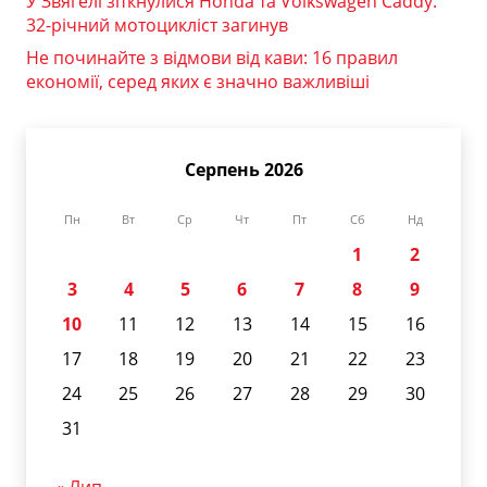
У Звягелі зіткнулися Honda та Volkswagen Caddy:
32-річний мотоцикліст загинув
Не починайте з відмови від кави: 16 правил
економії, серед яких є значно важливіші
Серпень 2026
Пн
Вт
Ср
Чт
Пт
Сб
Нд
1
2
3
4
5
6
7
8
9
10
11
12
13
14
15
16
17
18
19
20
21
22
23
24
25
26
27
28
29
30
31