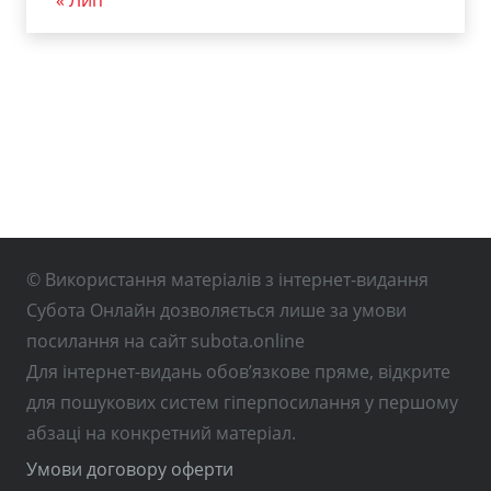
« Лип
© Використання матеріалів з інтернет-видання
Субота Онлайн дозволяється лише за умови
посилання на сайт subota.online
Для інтернет-видань обов’язкове пряме, відкрите
для пошукових систем гіперпосилання у першому
абзаці на конкретний матеріал.
Умови договору оферти