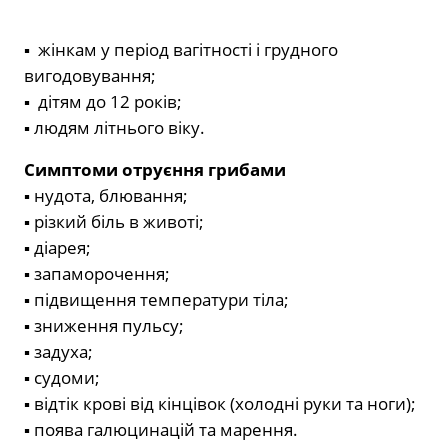
▪ жінкам у період вагітності і грудного
вигодовування;
▪ дітям до 12 років;
▪ людям літнього віку.
Симптоми отруєння грибами
▪ нудота, блювання;
▪ різкий біль в животі;
▪ діарея;
▪ запаморочення;
▪ підвищення температури тіла;
▪ зниження пульсу;
▪ задуха;
▪ судоми;
▪ відтік крові від кінцівок (холодні руки та ноги);
▪ поява галюцинацій та марення.