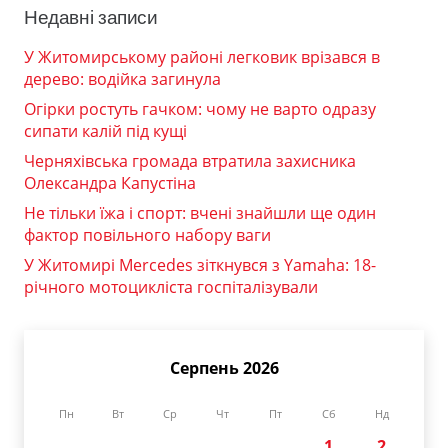
Недавні записи
У Житомирському районі легковик врізався в
дерево: водійка загинула
Огірки ростуть гачком: чому не варто одразу
сипати калій під кущі
Черняхівська громада втратила захисника
Олександра Капустіна
Не тільки їжа і спорт: вчені знайшли ще один
фактор повільного набору ваги
У Житомирі Mercedes зіткнувся з Yamaha: 18-
річного мотоцикліста госпіталізували
Серпень 2026
Пн
Вт
Ср
Чт
Пт
Сб
Нд
1
2