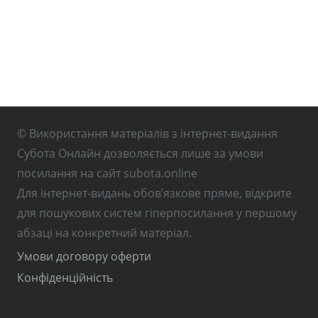
© Використання матеріалів з інтернет-видання
Субота Онлайн дозволяється лише за умови
посилання на сайт subota.online
Для інтернет-видань обов’язкове пряме, відкрите
для пошукових систем гіперпосилання у першому
абзаці на конкретний матеріал.
Умови договору оферти
Конфіденційність