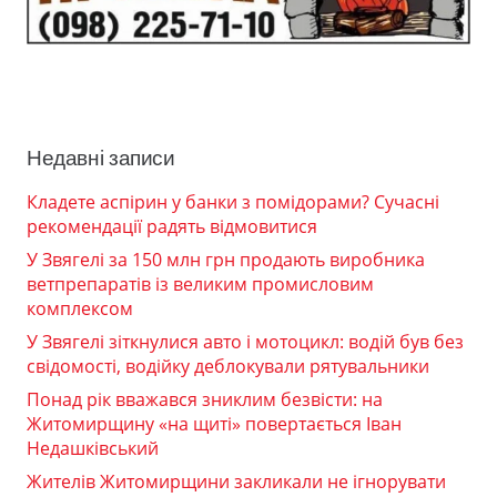
Недавні записи
Кладете аспірин у банки з помідорами? Сучасні
рекомендації радять відмовитися
У Звягелі за 150 млн грн продають виробника
ветпрепаратів із великим промисловим
комплексом
У Звягелі зіткнулися авто і мотоцикл: водій був без
свідомості, водійку деблокували рятувальники
Понад рік вважався зниклим безвісти: на
Житомирщину «на щиті» повертається Іван
Недашківський
Жителів Житомирщини закликали не ігнорувати