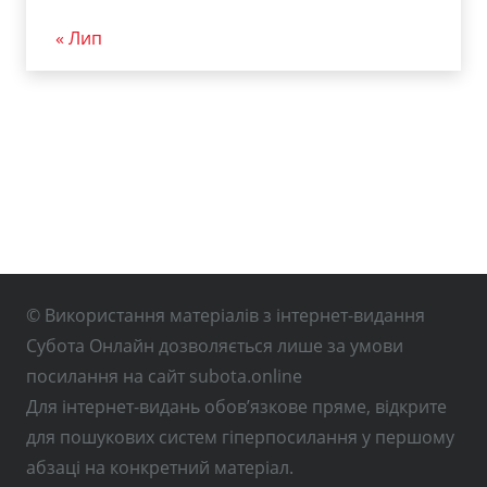
« Лип
© Використання матеріалів з інтернет-видання
Субота Онлайн дозволяється лише за умови
посилання на сайт subota.online
Для інтернет-видань обов’язкове пряме, відкрите
для пошукових систем гіперпосилання у першому
абзаці на конкретний матеріал.