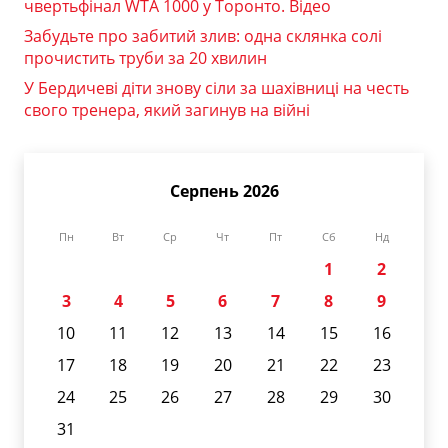
чвертьфінал WTA 1000 у Торонто. Відео
Забудьте про забитий злив: одна склянка солі
прочистить труби за 20 хвилин
У Бердичеві діти знову сіли за шахівниці на честь
свого тренера, який загинув на війні
Серпень 2026
Пн
Вт
Ср
Чт
Пт
Сб
Нд
1
2
3
4
5
6
7
8
9
10
11
12
13
14
15
16
17
18
19
20
21
22
23
24
25
26
27
28
29
30
31