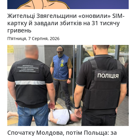
Жительці Звягельщини «оновили» SIM-
картку й завдали збитків на 31 тисячу
гривень
П’ятниця, 7 Серпня, 2026
Спочатку Молдова, потім Польща: за