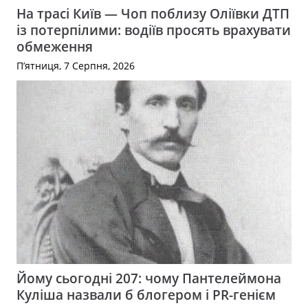
На трасі Київ — Чоп поблизу Оліївки ДТП
із потерпілими: водіїв просять врахувати
обмеження
П’ятниця, 7 Серпня, 2026
Йому сьогодні 207: чому Пантелеймона
Куліша назвали б блогером і PR-генієм