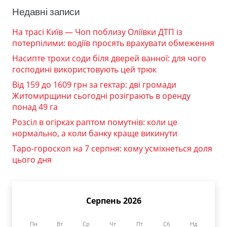
Недавні записи
На трасі Київ — Чоп поблизу Оліївки ДТП із
потерпілими: водіїв просять врахувати обмеження
Насипте трохи соди біля дверей ванної: для чого
господині використовують цей трюк
Від 159 до 1609 грн за гектар: дві громади
Житомирщини сьогодні розіграють в оренду
понад 49 га
Розсіл в огірках раптом помутнів: коли це
нормально, а коли банку краще викинути
Таро-гороскоп на 7 серпня: кому усміхнеться доля
цього дня
Серпень 2026
Пн
Вт
Ср
Чт
Пт
Сб
Нд