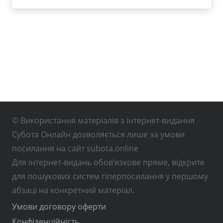
© Використання матеріалів з інтернет-видання
Субота Онлайн дозволяється лише за умови
посилання на сайт subota.online
Для інтернет-видань обов’язкове пряме, відкрите
для пошукових систем гіперпосилання у першому
абзаці на конкретний матеріал.
Умови договору оферти
Конфіденційність