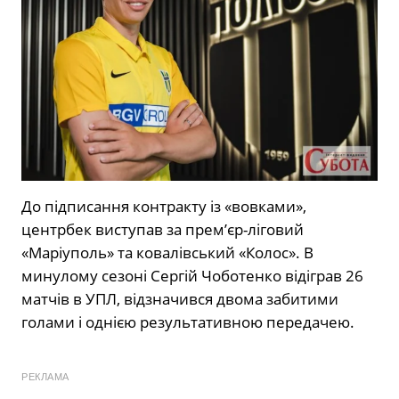
До підписання контракту із «вовками»,
центрбек виступав за прем’єр-ліговий
«Маріуполь» та ковалівський «Колос». В
минулому сезоні Сергій Чоботенко відіграв 26
матчів в УПЛ, відзначився двома забитими
голами і однією результативною передачею.
РЕКЛАМА