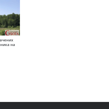
начених
зника на