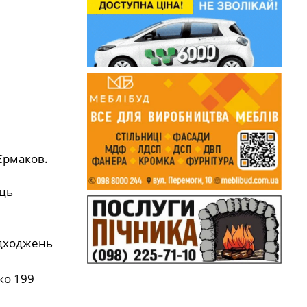
Єрмаков.
иць
адходжень
ко 199