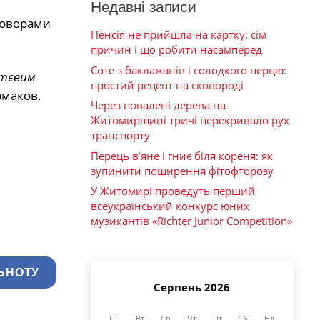
Недавні записи
говорами
Пенсія не прийшла на картку: сім
причин і що робити насамперед
Соте з баклажанів і солодкого перцю:
ттєвим
простий рецепт на сковороді
рмаков.
Через повалені дерева на
Житомирщині тричі перекривало рух
транспорту
Перець в’яне і гниє біля кореня: як
зупинити поширення фітофторозу
У Житомирі проведуть перший
всеукраїнський конкурс юних
музикантів «Richter Junior Competition»
ЬНОТУ
Серпень 2026
Пн
Вт
Ср
Чт
Пт
Сб
Нд