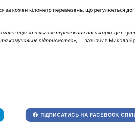
ся за кожен кілометр перевезень, що регулюється до
компенсація за пільгове перевезення пасажирів, це є су
 та комунальне підприємство
», — зазначив Микола Є
ПІДПИСАТИСЬ НА FACEBOOK СПІЛ