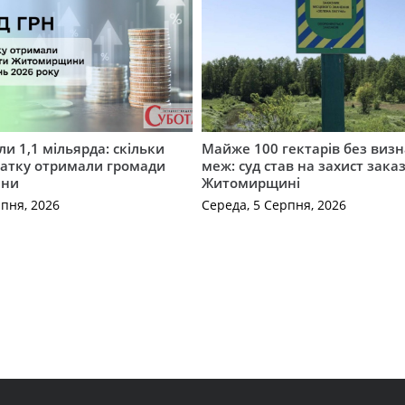
и 1,1 мільярда: скільки
Майже 100 гектарів без виз
датку отримали громади
меж: суд став на захист зака
ини
Житомирщині
рпня, 2026
Середа, 5 Серпня, 2026