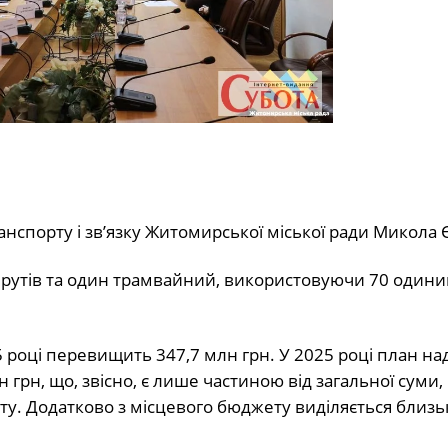
анспорту і зв’язку Житомирської міської ради Микола 
шрутів та один трамвайний, використовуючи 70 один
 році перевищить 347,7 млн грн. У 2025 році план н
 грн, що, звісно, є лише частиною від загальної суми,
у. Додатково з місцевого бюджету виділяється близь