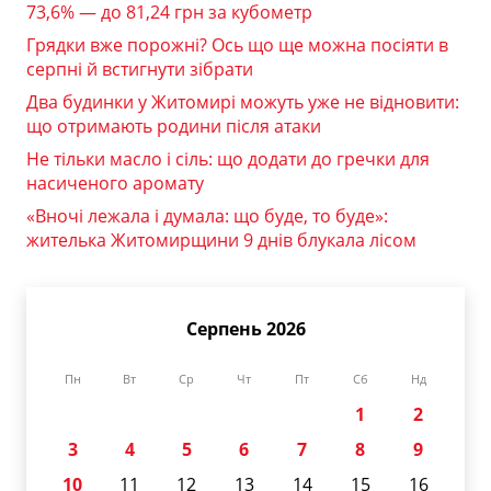
73,6% — до 81,24 грн за кубометр
Грядки вже порожні? Ось що ще можна посіяти в
серпні й встигнути зібрати
Два будинки у Житомирі можуть уже не відновити:
що отримають родини після атаки
Не тільки масло і сіль: що додати до гречки для
насиченого аромату
«Вночі лежала і думала: що буде, то буде»:
жителька Житомирщини 9 днів блукала лісом
Серпень 2026
Пн
Вт
Ср
Чт
Пт
Сб
Нд
1
2
3
4
5
6
7
8
9
10
11
12
13
14
15
16