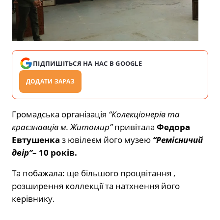
ПІДПИШІТЬСЯ НА НАС В GOOGLE
ДОДАТИ ЗАРАЗ
Громадська організація
“Колекціонерів та
краєзнавців м. Житомир”
привітала
Федора
Евтушенка
з ювілеєм
його музею
“Ремісничий
двір”
–
10 років.
Та побажала: ще більшого процвітання ,
розширення коллекції та натхнення його
керівнику.