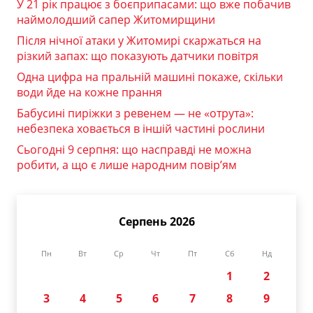
У 21 рік працює з боєприпасами: що вже побачив
наймолодший сапер Житомирщини
Після нічної атаки у Житомирі скаржаться на
різкий запах: що показують датчики повітря
Одна цифра на пральній машині покаже, скільки
води йде на кожне прання
Бабусині пиріжки з ревенем — не «отрута»:
небезпека ховається в іншій частині рослини
Сьогодні 9 серпня: що насправді не можна
робити, а що є лише народним повір’ям
Серпень 2026
Пн
Вт
Ср
Чт
Пт
Сб
Нд
1
2
3
4
5
6
7
8
9