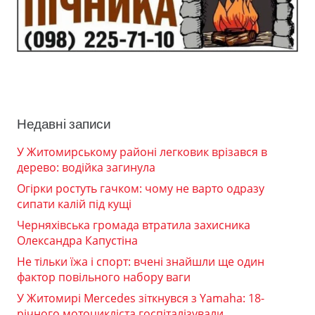
Недавні записи
У Житомирському районі легковик врізався в
дерево: водійка загинула
Огірки ростуть гачком: чому не варто одразу
сипати калій під кущі
Черняхівська громада втратила захисника
Олександра Капустіна
Не тільки їжа і спорт: вчені знайшли ще один
фактор повільного набору ваги
У Житомирі Mercedes зіткнувся з Yamaha: 18-
річного мотоцикліста госпіталізували