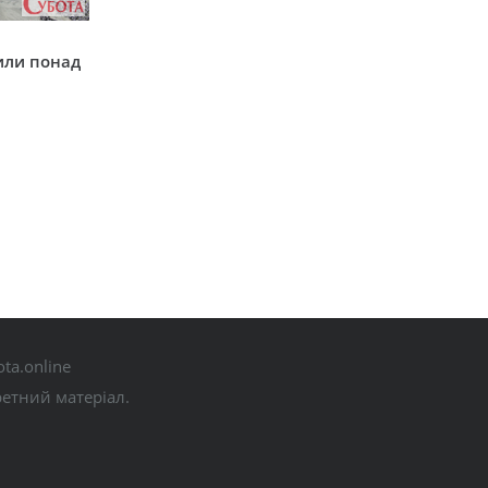
у
или понад
ta.online
ретний матеріал.