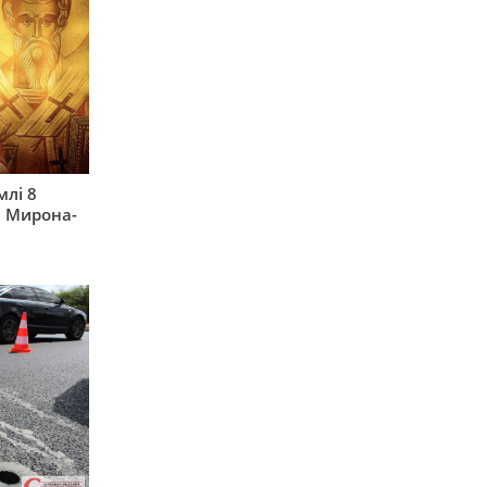
млі 8
а Мирона-