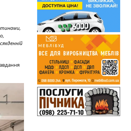
стинами,
о,
сякденній
завдання