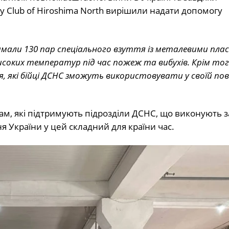
ry Club of Hiroshima North вирішили надати допомогу
имали 130 пар спеціального взуття із металевими пла
исоких температур під час пожеж та вибухів. Крім тог
я, які бійці ДСНС зможуть використовувати у своїй пов
м, які підтримують підрозділи ДСНС, що виконують 
 України у цей складний для країни час.