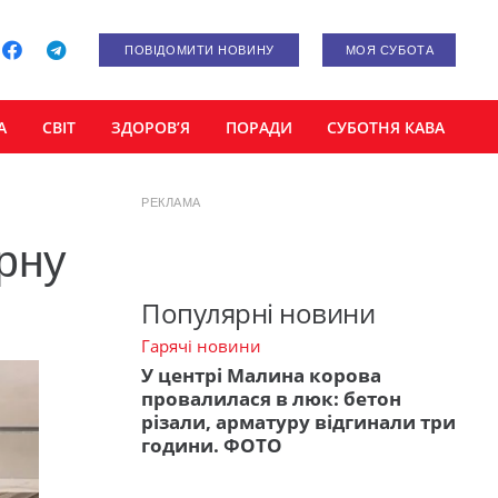
ПОВІДОМИТИ НОВИНУ
МОЯ СУБОТА
А
СВІТ
ЗДОРОВ’Я
ПОРАДИ
СУБОТНЯ КАВА
РЕКЛАМА
рну
Популярні новини
Гарячі новини
У центрі Малина корова
провалилася в люк: бетон
різали, арматуру відгинали три
години. ФОТО