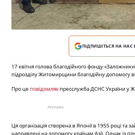
ПІДПИШІТЬСЯ НА НАС 
17 квітня голова благодійного фонду «Заложник
підрозділу Житомирщини благодійну допомогу від я
Про це
повідомляє
пресслужба ДСНС України у Жи
РЕКЛАМА
Ця організація створена в Японії в 1955 році та 
направлені на допомогу країнам Азії. Однак із п