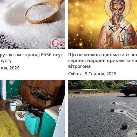
руток: чи справді Е536 псує
Що не можна піднімати із зе
пусту
серпня: народні прикмети н
вітрогона
пня, 2026
Субота, 8 Серпня, 2026