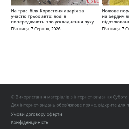
На трасі біля Коростеня аварія за
Ножове пора
участю трьох авто: водіїв
на Бердичів
попереджають про ускладнення руху
підозрюван
П’ятниця, 7 Серпня, 2026
П’ятниця, 7 С
© Використання матеріалів з інтернет-видання Субота 
Для інтернет-видань обов’язкове пряме, відкрите для 
Умови договору оферти
Конфіденційність