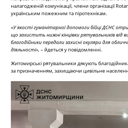
налагодженій комунікації, члени організації Rota
українським пожежним та піротехнікам.
«У якості гуманітарної допомоги бійці ДСНС отр
що захистить нижні кінцівки рятувальників від в
благодійники передали захисні окуляри для обличч
діяльності»,
– йдеться у повідомленні.
Житомирські рятувальники дякують благодійника
за призначенням, захищаючи цивільне населення