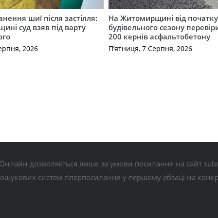
нення шиї після застілля:
На Житомирщині від початк
щині суд взяв під варту
будівельного сезону перевір
ого
200 кернів асфальтобетону
ерпня, 2026
П’ятниця, 7 Серпня, 2026
Онлайн дозволяється лише за умови посилання на сайт subo
пошукових систем гіперпосилання у першому абзаці на конк