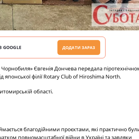
В GOOGLE
ДОДАТИ ЗАРАЗ
и Чорнобиля» Євгенія Дончева передала піротехнічно
понської філії Rotary Club of Hiroshima North.
томирській області.
займається благодійними проєктами, які практично бул
очатком повномасштабної війни в Україні та завдяки