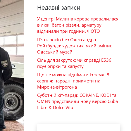
Недавні записи
У центрі Малина корова провалилася
в люк: бетон різали, арматуру
відгинали три години. ФОТО
П’ять років без Олександра
Ройтбурда: художник, який змінив
Одеський музей
Сіль для закруток: чи справді Е536
псує огірки та капусту
Що не можна піднімати із землі 8
серпня: народні прикмети на
Мирона-вітрогона
Суботній хіт-парад: COKAINÉ, KODI та
OMEN представили нову версію Cuba
Libre & Dolce Vita