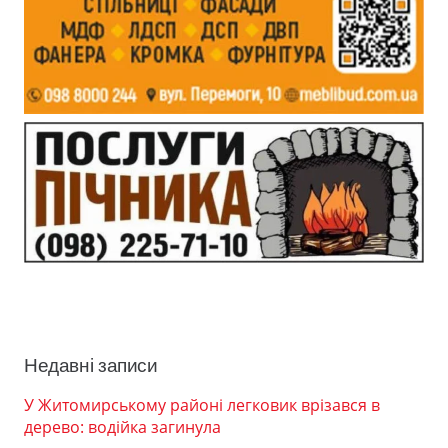
Недавні записи
У Житомирському районі легковик врізався в
дерево: водійка загинула