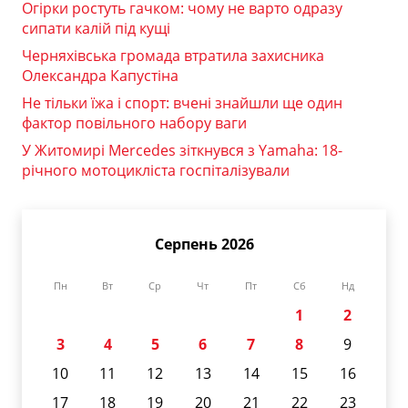
Огірки ростуть гачком: чому не варто одразу
сипати калій під кущі
Черняхівська громада втратила захисника
Олександра Капустіна
Не тільки їжа і спорт: вчені знайшли ще один
фактор повільного набору ваги
У Житомирі Mercedes зіткнувся з Yamaha: 18-
річного мотоцикліста госпіталізували
Серпень 2026
Пн
Вт
Ср
Чт
Пт
Сб
Нд
1
2
3
4
5
6
7
8
9
10
11
12
13
14
15
16
17
18
19
20
21
22
23