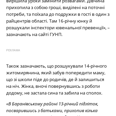
вирішила уроки замінити розвагами. Дівчина
прихопила з собою гроші, виділені на поточні
потреби, та поїхала до подружки в гості в один з
райцентрів області. Там 16-річну юнку й
розшукали інспектори ювенальної превенції», –
зазначають на сайті ГУНП.
РЕКЛАМА
Також зазначають, що розшукували 14-річного
житомирянина, який забув попередити маму,
що зі школи піде до родичів, де й залишиться
на ніч. Жінка, вночі повернувшись з роботи
додому, не застала сина та забила на сполох.
«В Баранівському районі 13-річний підліток,
посварившись з батьками, прихопив кілька