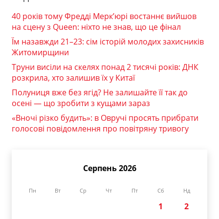
40 років тому Фредді Мерк’юрі востаннє вийшов
на сцену з Queen: ніхто не знав, що це фінал
Їм назавжди 21–23: сім історій молодих захисників
Житомирщини
Труни висіли на скелях понад 2 тисячі років: ДНК
розкрила, хто залишив їх у Китаї
Полуниця вже без ягід? Не залишайте її так до
осені — що зробити з кущами зараз
«Вночі різко будить»: в Овручі просять прибрати
голосові повідомлення про повітряну тривогу
Серпень 2026
Пн
Вт
Ср
Чт
Пт
Сб
Нд
1
2