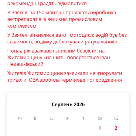
рекомендації радять відмовитися
У Звягелі за 150 млн грн продають виробника
ветпрепаратів із великим промисловим
комплексом
У Звягелі зіткнулися авто і мотоцикл: водій був без
свідомості, водійку деблокували рятувальники
Понад рік вважався зниклим безвісти: на
Житомирщину «на щиті» повертається Іван
Недашківський
Жителів Житомирщини закликали не ігнорувати
тривоги: ОВА зробила термінове попередження
Серпень 2026
Пн
Вт
Ср
Чт
Пт
Сб
Нд
1
2