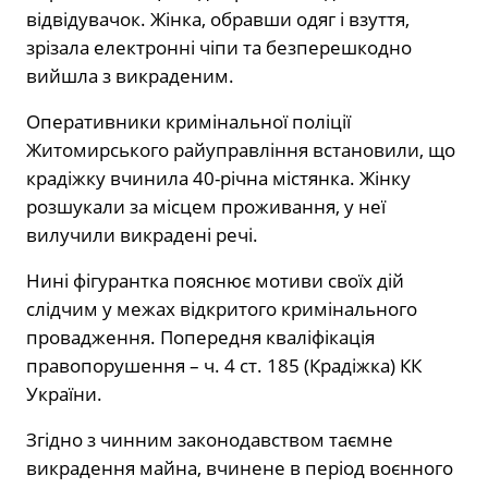
відвідувачок. Жінка, обравши одяг і взуття,
зрізала електронні чіпи та безперешкодно
вийшла з викраденим.
Оперативники кримінальної поліції
Житомирського райуправління встановили, що
крадіжку вчинила 40-річна містянка. Жінку
розшукали за місцем проживання, у неї
вилучили викрадені речі.
Нині фігурантка пояснює мотиви своїх дій
слідчим у межах відкритого кримінального
провадження. Попередня кваліфікація
правопорушення – ч. 4 ст. 185 (Крадіжка) КК
України.
Згідно з чинним законодавством таємне
викрадення майна, вчинене в період воєнного