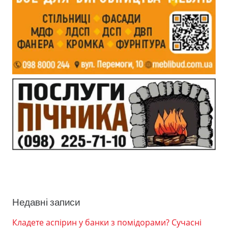
Недавні записи
Кладете аспірин у банки з помідорами? Сучасні